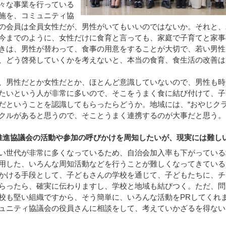
々な事業を行っている
施を、コミュニティ協
の会員は全員女性だが、男性がいてもいいのではないか。それと、
今までのように、女性だけに食育と言っても、家庭で子育てと家事
きは、男性が替わって、食事の用意をすることが大切で、若い男性
、どう啓発していくかを考えないと、本当の食育、食生活の改善は
、男性だとか女性だとか、ほとんど意識していないので、男性も時
たいという人が非常に多いので、そこをうまく食に結び付けて、子
だということを認識してもらったらどうか。地域には、“おやじク
サークルがあると思うので、そことうまく連携するのが大事だと思う。
推進協議会の活動や参加の呼びかけを周知したいが、現実には難し
い世代が非常に多くなっているため、自治会加入率も下がっている
用した、いろんな周知活動などを行うことが難しくなってきている
かける手段として、子どもさんの学校を通じて、子どもたちに、チ
らったら、確実に伝わりますし、学校と地域も結びつく。ただ、問
校も堅い組織ですから、そう簡単に、いろんな活動をPRしてくれ
ュニティ協議会の役員さんに相談をして、考えていかざるを得ない