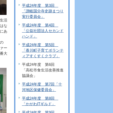
平成24年度 第3回
「讃岐国分寺史跡まつり
実行委員会」
生活
平成24年度 第4回
はな
「公益社団法人セカンド
にあ
ハンド」
の
平成24年度 第5回
ァー
「香川町子育てボランテ
番大
ィアすくすくクラブ」
平成24年度 第6回
「高松市食生活改善推進
協議会」
平成24年度 第7回「十
河地区保健委員会」
平成24年度 第8回
「かがわITギルド」
平成24年度 第9回