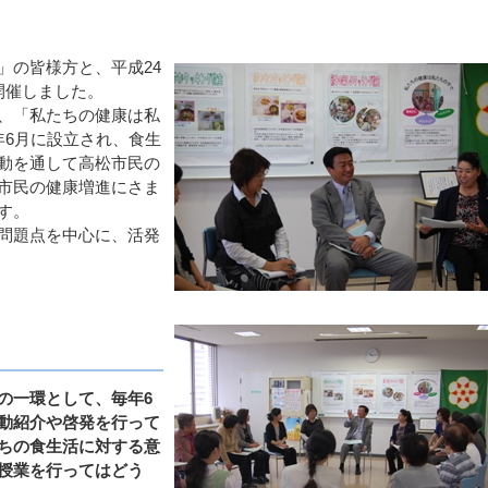
」の皆様方と、平成24
開催しました。
、「私たちの健康は私
年6月に設立され、食生
動を通して高松市民の
市民の健康増進にさま
す。
問題点を中心に、活発
の一環として、毎年6
動紹介や啓発を行って
ちの食生活に対する意
授業を行ってはどう