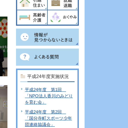
平成24年度実施状況
平成24年度 第1回
「NPO法人香川のみどり
を育む会」
平成24年度 第2回
「国分寺町スポーツ少年
団連絡協議会」