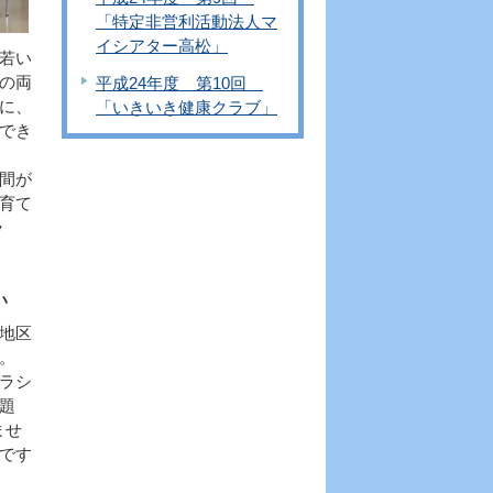
「特定非営利活動法人マ
イシアター高松」
若い
の両
平成24年度 第10回
に、
「いきいき健康クラブ」
でき
間が
育て
ラ
い
地区
。
ラシ
題
ませ
です