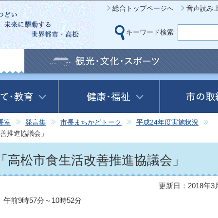
このページの本文へ移動
総合トップページへ
音声読み
キーワード検索
長室
発言集
市長まちかどトーク
平成24年度実施状況
改善推進協議会」
 「高松市食生活改善推進協議会」
更新日：2018年3
午前9時57分～10時52分