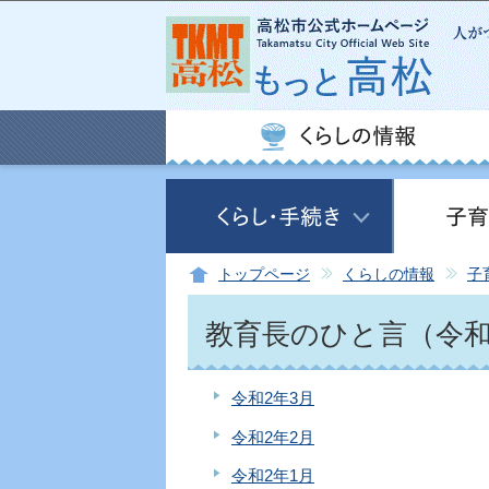
トップページ
くらしの情報
子
教育長のひと言（令
令和2年3月
令和2年2月
令和2年1月