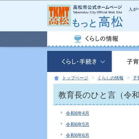
トップページ
くらしの情報
子
教育長のひと言（令和
令和6年4月
令和6年5月
令和6年6月