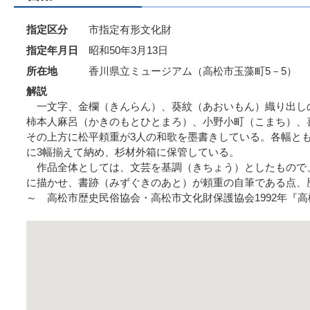
指定区分
市指定有形文化財
指定年月日
昭和50年3月13日
所在地
香川県立ミュージアム（高松市玉藻町5－5）
解説
一文字、金欄（きんらん）、葵紋（あおいもん）織り出しの
柿本人麻呂（かきのもとひとまろ）、小野小町（こまち）、
その上方に松平頼重が3人の和歌を墨書きしている。各幅とも
に3幅揃えて納め、杉材外箱に保管している。
作品全体としては、文芸を基調（きちょう）としたもので、
に描かせ、書跡（みずぐきのあと）が頼重の自筆である点、
～ 高松市歴史民俗協会・高松市文化財保護協会1992年『