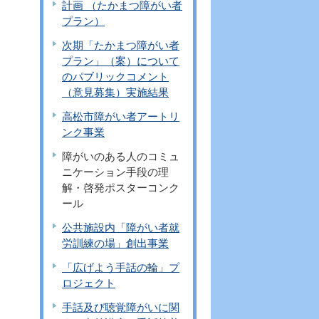
計画 （たかまつ障がい者
プラン）
次期「たかまつ障がい者
プラン」（案）について
のパブリックコメント
（意見募集）実施結果
高松市障がい者アートリ
ンク事業
障がいのある人のコミュ
ニケーション手段の理
解・啓発ポスターコンク
ール
公共施設内「障がい者就
労訓練の場」創出事業
「広げよう手話の輪」プ
ロジェクト
手話及び聴覚障がいに関