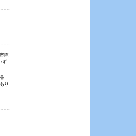
市障
いず
品
あり