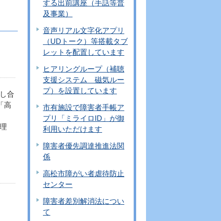
する出前講座（手話等普
及事業）
音声リアル文字化アプリ
（UDトーク）等搭載タブ
レットを配置しています
ヒアリングループ（補聴
支援システム 磁気ルー
プ）を設置しています
し合
「高
市有施設で障害者手帳ア
プリ「ミライロID」が御
理
利用いただけます
障害者優先調達推進法関
係
高松市障がい者虐待防止
センター
障害者差別解消法につい
て