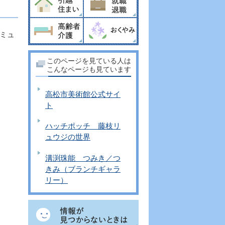
ミュ
このページを見ている人は
こんなページも見ています
高松市美術館公式サイ
ト
ハッチポッチ 藤枝リ
ュウジの世界
溝渕珠能 つみき／つ
きみ（ブランチギャラ
リー）