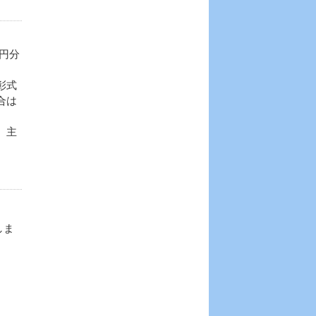
0円分
彰式
合は
、主
しま