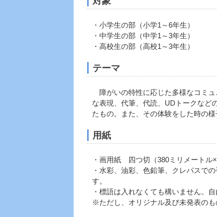
対象
・小学生の部（小学1～6年生）
・中学生の部（中学1～3年生）
・高校生の部（高校1～3年生）
テーマ
障がいの特性に応じた多様なコミュ
な表現、代筆、代読、UDトークなど
たもの。また、その体験をした時の様
用紙
・画用紙 四つ切（380ミリメートル
・水彩、油彩、色鉛筆、クレパスでの
す。
・標語は入れなくても構いません。自
※ただし、オリジナル及び未発表のも