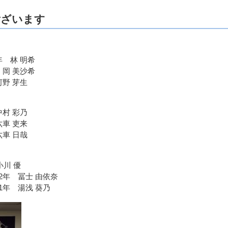
ございます
 林 明希
岡 美沙希
野 芽生
村 彩乃
車 吏来
車 日哉
小川 優
年 冨士 由依奈
年 湯浅 葵乃