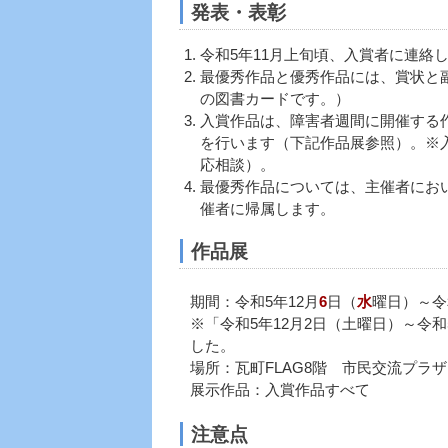
発表・表彰
令和5年11月上旬頃、入賞者に連絡
最優秀作品と優秀作品には、賞状と副
の図書カードです。）
入賞作品は、障害者週間に開催する
を行います（下記作品展参照）。※
応相談）。
最優秀作品については、主催者にお
催者に帰属します。
作品展
期間：令和5年12月
6
日（
水
曜日）～令
※「令和5年12月2日（土曜日）～令和
した。
場所：瓦町FLAG8階 市民交流プラザI
展示作品：入賞作品すべて
注意点