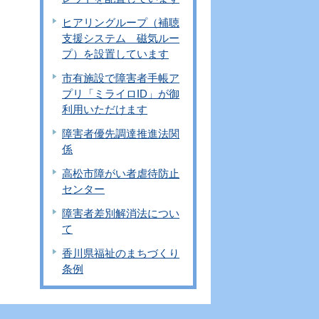
ヒアリングループ（補聴
支援システム 磁気ルー
プ）を設置しています
市有施設で障害者手帳ア
プリ「ミライロID」が御
利用いただけます
障害者優先調達推進法関
係
高松市障がい者虐待防止
センター
障害者差別解消法につい
て
香川県福祉のまちづくり
条例