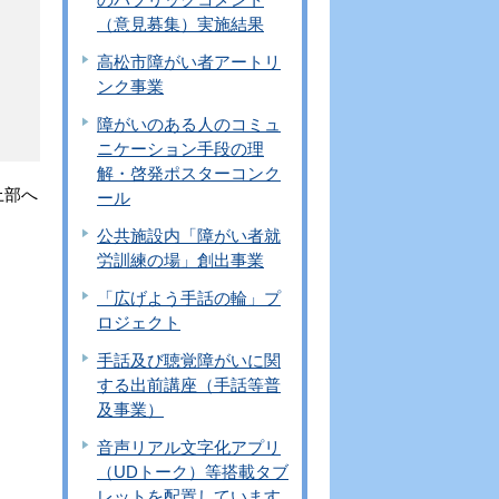
（意見募集）実施結果
高松市障がい者アートリ
ンク事業
障がいのある人のコミュ
ニケーション手段の理
解・啓発ポスターコンク
上部へ
ール
公共施設内「障がい者就
労訓練の場」創出事業
「広げよう手話の輪」プ
ロジェクト
手話及び聴覚障がいに関
する出前講座（手話等普
及事業）
音声リアル文字化アプリ
（UDトーク）等搭載タブ
レットを配置しています