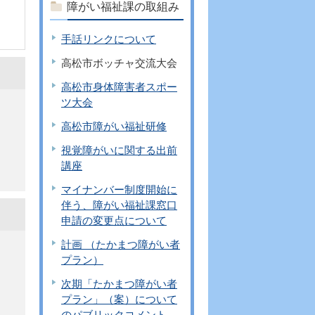
障がい福祉課の取組み
手話リンクについて
高松市ボッチャ交流大会
高松市身体障害者スポー
ツ大会
高松市障がい福祉研修
視覚障がいに関する出前
講座
マイナンバー制度開始に
伴う、障がい福祉課窓口
申請の変更点について
計画 （たかまつ障がい者
プラン）
次期「たかまつ障がい者
プラン」（案）について
のパブリックコメント