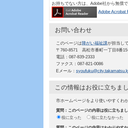
お持ちでない方は、Adobe社から無償
Adobe Acro
お問い合わせ
このページは
障がい福祉課
が担当し
〒760-8571 高松市番町一丁目8番1
電話：087-839-2333
ファクス：087-821-0086
Eメール：
syoufuku@city.takamatsu.lg
この情報はお役に立ちま
市ホームページをより使いやすくわ
質問：このページの内容は役に立ちまし
役に立った
役に立たなかった
質問：このページの内容はわかりやすか