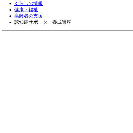
くらしの情報
健康・福祉
高齢者の支援
認知症サポーター養成講座
認知症サポーター養成講座
更新日：2026年7月24日
認知症を正しく理解し、認知症の人や家族を温かく見守る応