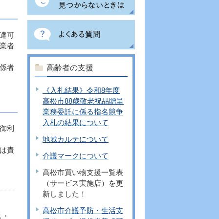
達可
業者
係者
高齢者の支援
《入札結果》令和8年度
高松市88歳敬老祝品贈呈
業務委託に係る指名競争
入札の結果について
御利
地域カルテについて
は責
介護マークについて
高松市買い物支援一覧表
（サービス実施店）を更
新しました！
高松市介護予防・生活支
ス・