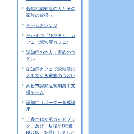
若年性認知症の人とその
家族の皆様へ
チームオレンジ
たかまつ「ひだまり」カ
フェ（認知症カフェ）
認知症の本人・家族のつ
どい
認知症カフェで認知症の
人を支える家族のつどい
高松市認知症初期集中支
援チーム
認知症サポーター養成講
座
「多世代交流ガイドブッ
ク」及び「居場所DE愛
BOOK」を発行しました