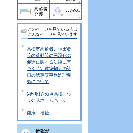
このページを見ている人は
こんなページも見ています
高松市高齢者、障害者
等の移動等の円滑化の
促進に関する法律に基
づく特定建築物等の計
画の認定等事務処理要
綱について
第59回さぬき高松まつ
り公式ホームページ
健康・福祉