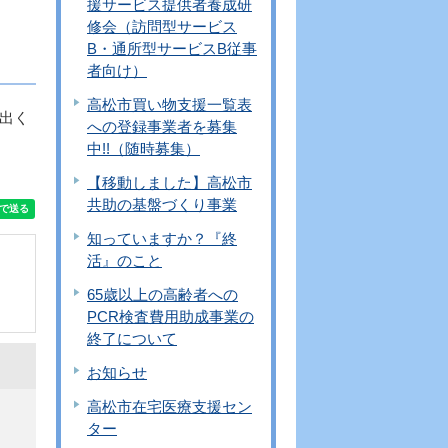
援サービス提供者養成研
修会（訪問型サービス
B・通所型サービスB従事
者向け）
高松市買い物支援一覧表
出く
への登録事業者を募集
中!!（随時募集）
【移動しました】高松市
共助の基盤づくり事業
知っていますか？『終
活』のこと
65歳以上の高齢者への
PCR検査費用助成事業の
終了について
お知らせ
高松市在宅医療支援セン
ター