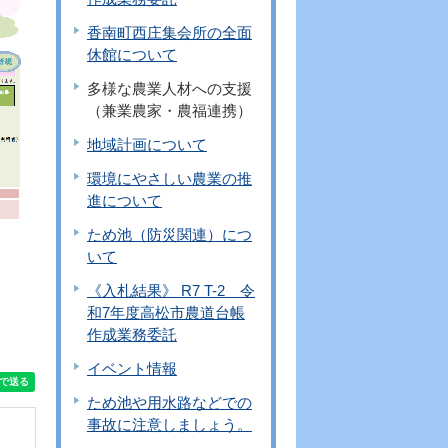
香南町西庄集会所の全面
休館について
多様な農業人材への支援
（兼業農家・農福連携）
地域計画について
環境にやさしい農業の推
進について
ため池（防災関連）につ
いて
《入札結果》 R7 T-2 令
和7年度高松市農道台帳
作成業務委託
イベント情報
ため池や用水路などでの
事故に注意しましょう。