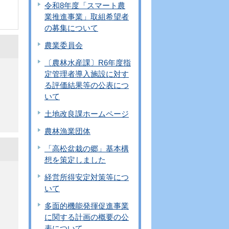
令和8年度「スマート農
業推進事業」取組希望者
の募集について
農業委員会
〔農林水産課〕R6年度指
定管理者導入施設に対す
る評価結果等の公表につ
いて
土地改良課ホームページ
農林漁業団体
「高松盆栽の郷」基本構
想を策定しました
経営所得安定対策等につ
いて
多面的機能発揮促進事業
に関する計画の概要の公
表について