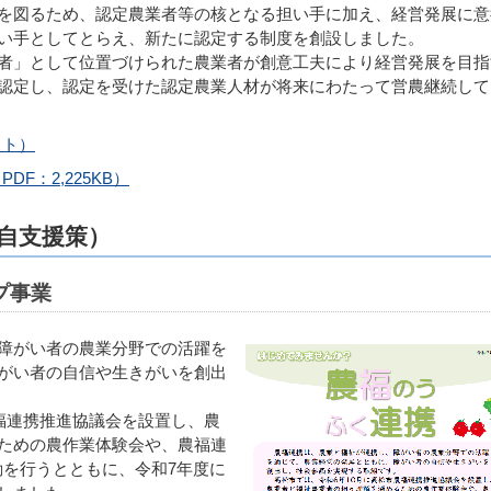
を図るため、認定農業者等の核となる担い手に加え、経営発展に意
い手としてとらえ、新たに認定する制度を創設しました。
者」として位置づけられた農業者が創意工夫により経営発展を目指
認定し、認定を受けた認定農業人材が将来にわたって営農継続して
イト）
F：2,225KB）
自支援策）
プ事業
障がい者の農業分野での活躍を
がい者の自信や生きがいを創出
福連携推進協議会を設置し、農
ための農作業体験会や、農福連
動を行うとともに、令和7年度に