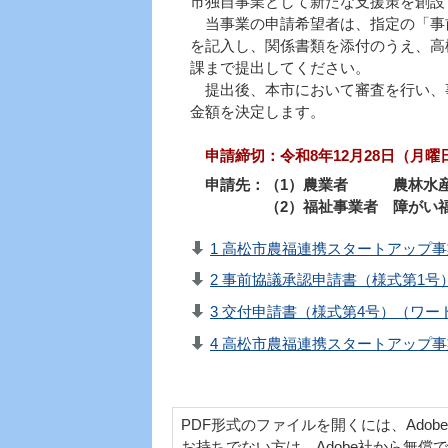
市独自事業として新たな支援策を創設
当事業の申請希望者は、指定の「事
を記入し、関係書類を添付のうえ、高
課まで提出してください。
提出後、本市において審査を行い、
金額を決定します。
申請締切：令和8年12月28日（月曜
申請先：（1）農業者 農林水
（2）福祉事業者 障がい福
1 高松市農福連携スタートアップ事業
2 事前協議承認申請書（様式第1号
3 交付申請書（様式第4号）（ワード
4 高松市農福連携スタートアップ事業
PDF形式のファイルを開くには、Adobe Acr
お持ちでない方は、Adobe社から無償