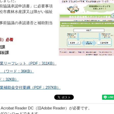
しました。
前協議承認申請書」に必要事項
松市農林水産課又は障がい福祉
事前協議の承認適否と補助割当
日）必着
産課
祉課
リーフレット（PDF：311KB）
）（ワード：36KB）
：32KB）
補助金交付要綱（PDF：297KB）
obat Reader DC（旧Adobe Reader）が必要です。
でダウンロードできます。