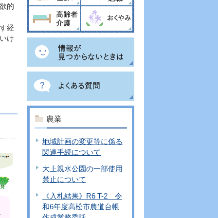
欲的
す経
いけ
農業
地域計画の変更等に係る
関連手続について
大上親水公園の一部使用
禁止について
《入札結果》R6 T-2 令
和6年度高松市農道台帳
作成業務委託