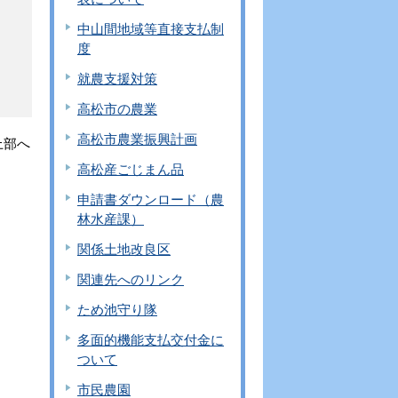
中山間地域等直接支払制
度
就農支援対策
高松市の農業
高松市農業振興計画
上部へ
高松産ごじまん品
申請書ダウンロード（農
林水産課）
関係土地改良区
関連先へのリンク
ため池守り隊
多面的機能支払交付金に
ついて
市民農園