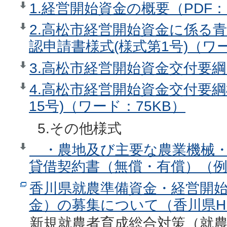
1.経営開始資金の概要（PDF：1
2.高松市経営開始資金に係る
認申請書様式(様式第1号)（ワー
3.高松市経営開始資金交付要綱
4.高松市経営開始資金交付要綱
15号)（ワード：75KB）
5.その他様式
・農地及び主要な農業機械・
貸借契約書（無償・有償）（例
香川県就農準備資金・経営開
金）の募集について（香川県H
新規就農者育成総合対策（就