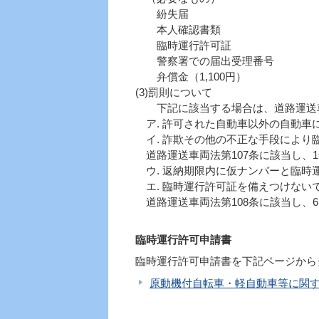
紛失届
本人確認書類
臨時運行許可証
警察署での届出受理番号
弁償金（1,100円）
(3)罰則について
下記に該当する場合は、道路運送車
ア. 許可された自動車以外の自動車
イ. 詐欺その他の不正な手段により
道路運送車両法第107条に該当し、
ウ. 返納期限内に仮ナンバーと臨時
エ. 臨時運行許可証を備えつけない
道路運送車両法第108条に該当し、6
臨時運行許可申請書
臨時運行許可申請書を下記ページから
原動機付自転車・軽自動車等に関