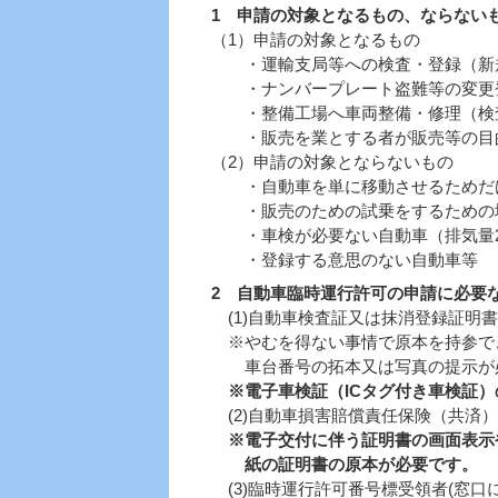
1 申請の対象となるもの、ならない
（1）申請の対象となるもの
・運輸支局等への検査・登録（新規
・ナンバープレート盗難等の変更
・整備工場へ車両整備・修理（検査
・販売を業とする者が販売等の
（2）申請の対象とならないもの
・自動車を単に移動させるためだ
・販売のための試乗をするための
・車検が必要ない自動車（排気量25
・登録する意思のない自動車等
2 自動車臨時運行許可の申請に必要
(1)自動車検査証又は抹消登録証明
※やむを得ない事情で原本を持参で
車台番号の拓本又は写真の提示が
※電子車検証（ICタグ付き車検証
(2)自動車損害賠償責任保険（共済
※電子交付に伴う証明書の画面表示
紙の証明書の原本が必要です。
(3)臨時運行許可番号標受領者(窓口