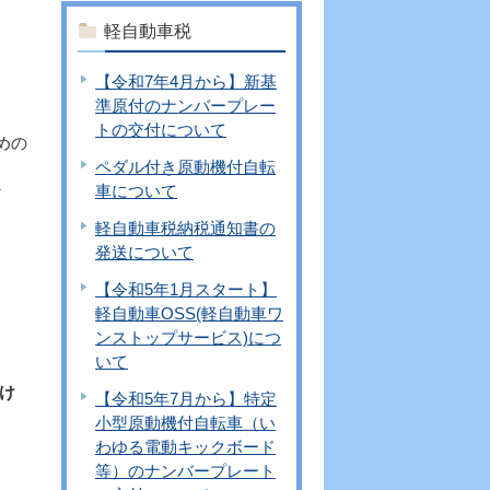
軽自動車税
【令和7年4月から】新基
準原付のナンバープレー
トの交付について
めの
ペダル付き原動機付自転
車について
な
軽自動車税納税通知書の
発送について
【令和5年1月スタート】
軽自動車OSS(軽自動車ワ
ンストップサービス)につ
いて
け
【令和5年7月から】特定
小型原動機付自転車（い
わゆる電動キックボード
等）のナンバープレート