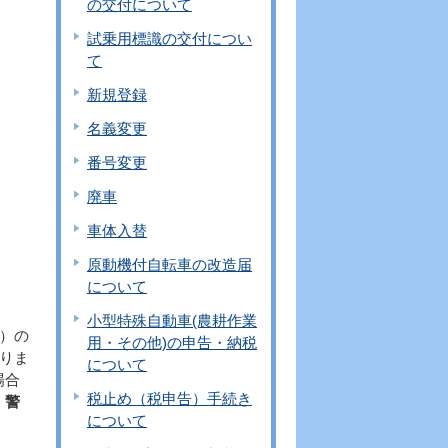
の交付について
試乗用標識の交付につい
て
新規登録
名義変更
。
番号変更
廃車
車体入替
原動機付自転車の改造届
について
小型特殊自動車(農耕作業
）の
用・その他)の申告・納税
りま
について
場合
税止め（税申告）手続き
、警
について