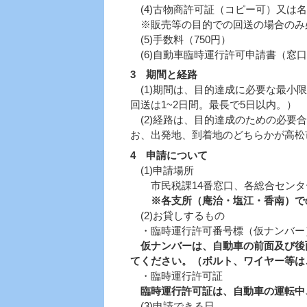
(4)古物商許可証（コピー可）又は
※販売等の目的での回送の場合のみ
(5)手数料（750円）
(6)自動車臨時運行許可申請書（窓
3 期間と経路
(1)期間は、目的達成に必要な最小
回送は1~2日間。最長で5日以内。）
(2)経路は、目的達成のための必要
お、出発地、到着地のどちらかが高松
4 申請について
(1)申請場所
市民税課14番窓口、各総合センタ
※各支所（庵治・塩江・香南）で
(2)お貸しするもの
・臨時運行許可番号標（仮ナンバー
仮ナンバーは、自動車の前面及び後
てください。
（ボルト、ワイヤー等
は
・臨時運行許可証
臨時運行許可証は、自動車の運転中
(3)申請できる日