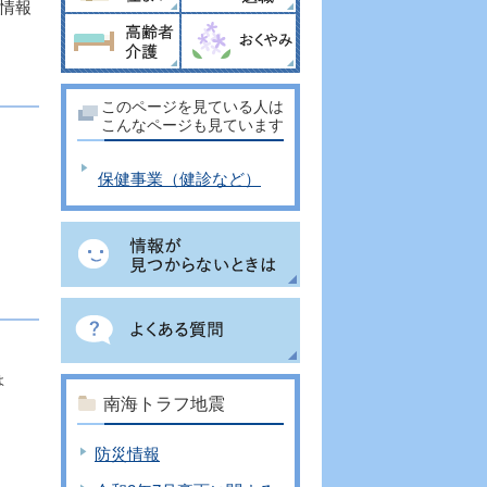
情報
このページを見ている人は
こんなページも見ています
保健事業（健診など）
ょ
南海トラフ地震
防災情報