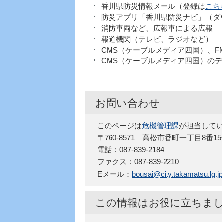
香川県防災情報メール（登録は
こち
防災アプリ「香川県防災ナビ」（ダ
消防車両など、広報車による広報
報道機関（テレビ、ラジオなど）
CMS（ケーブルメディア四国）、F
CMS（ケーブルメディア四国）の
お問い合わせ
このページは
危機管理課
が担当して
〒760-8571 高松市番町一丁目8番
電話：087-839-2184
ファクス：087-839-2210
Eメール：
bousai@city.takamatsu.lg.j
この情報はお役に立ちま