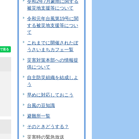
令和2年7月豪雨に関する
被災地支援等について
令和元年台風第19号に関
する被災地支援等につい
て
これまでに開催されたぼ
うさいまちカフェ一覧
災害対策本部への情報提
供について
自主防災組織を結成しよ
う
早めに対応しておこう
台風の豆知識
避難所一覧
そのときどうする？
災害時の緊急放送