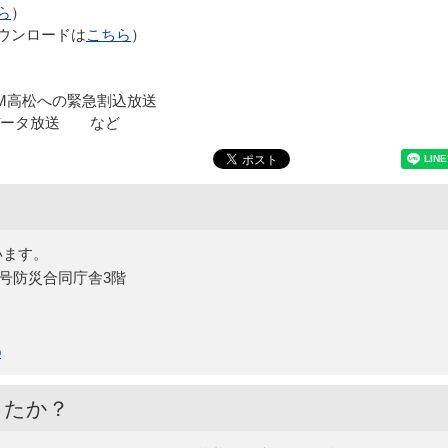
ら
）
ウンロードは
こちら
）
M高松への緊急割込放送
データ放送 など
います。
15号防災合同庁舎3階
p
したか？