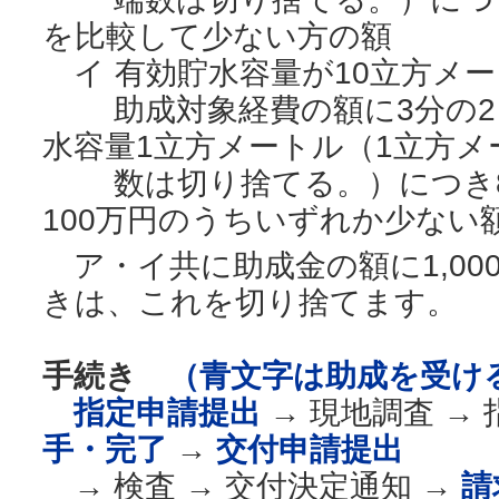
を比較して少ない方の額
イ 有効貯水容量が10立方メ
助成対象経費の額に3分の2
水容量1立方メートル（1立方
数は切り捨てる。）につき8
100万円のうちいずれか少ない
ア・イ共に助成金の額に1,00
きは、これを切り捨てます。
手続き
（青文字は助成を受け
指定申請提出
→ 現地調査 →
手・完了
→
交付申請提出
→ 検査 → 交付決定通知 →
請