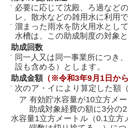
必要に応じて沈殿、ろ過など
レ、散水などの雑用水に利用
溜まった雨水を防火用水とし
水槽は、この助成制度の対象
助成回数
同一人又は同一事業所につき、
設も含める）とします。
助成金額
（※令和3年9月1日か
次のア・イにより算定した額（
ア 有効貯水容量が10立方メ
助成対象経費の額に3分の2
水容量1立方メートル（0.1立
端数は切り捨てる。）につき