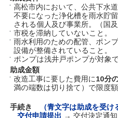
高松市内において、公共下水
不要になった浄化槽を雨水貯
される個人及び事業所。（国及
市税を滞納していないこと。
雨水利用のための配管、ポン
設備が整備されていること。
ポンプは浅井戸ポンプが対象
助成金額
改造工事に要した費用に
10分の
満の端数は切り捨て）で限度
手続き
（青文字は助成を受け
交付申請提出
→ 交付決定通知