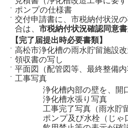
見積書（浄化槽改造工事に要す
ポンプの仕様書
交付申請書に、市税納付状況の
合は、
市税納付状況確認同意書
【完了届提出時必要書類】
高松市浄化槽の雨水貯留施設改
領収書の写し
平面図（配管図等、最終整備内
工事写真
浄化槽内部の壁を、開口
浄化槽水張り写真
工事完了写真（雨水貯留
ポンプ及び水栓（じゃ口
飲用禁止等の表示が確認