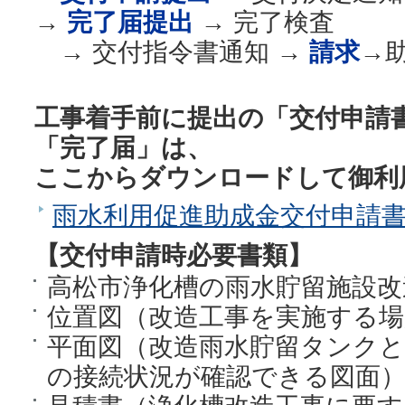
→
完了届提出
→ 完了検査
→ 交付指令書通知 →
請求
→
工事着手前に提出の「交付申請
「完了届」は、
ここからダウンロードして御利
雨水利用促進助成金交付申請
【交付申請時必要書類】
高松市浄化槽の雨水貯留施設改
位置図（改造工事を実施する場
平面図（改造雨水貯留タンク
の接続状況が確認できる図面