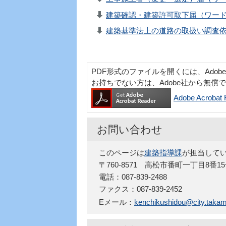
建築確認・建築許可取下届（ワード：
建築基準法上の道路の取扱い調査依頼
PDF形式のファイルを開くには、Adobe Acr
お持ちでない方は、Adobe社から無償
Adobe Acro
お問い合わせ
このページは
建築指導課
が担当して
〒760-8571 高松市番町一丁目8番1
電話：087-839-2488
ファクス：087-839-2452
Eメール：
kenchikushidou@city.takama