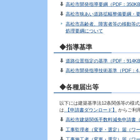
高松市開発指導要綱（PDF：350K
高松市狭あい道路拡幅整備要綱・要領
高松市高齢者、障害者等の移動等
処理要綱について
◆指導基準
道路位置指定の基準（PDF：914K
高松市開発指導技術基準（PDF：4,5
◆各種届出等
以下には建築基準法12条関係等の様
は
【申請書ダウンロード】
からご利
高松市建築関係手数料減免申請書（
工事監理者（変更・選定）届（ワード
工事施工者（変更・選定）届（ワード