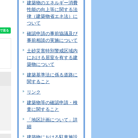
建築物のエネルギー消費
性能の向上等に関する法
律（建築物省エネ法）に
ついて
確認申請の事前協議及び
事前相談の実施について
土砂災害特別警戒区域内
における居室を有する建
築物について
建築基準法に係る道路に
関すること
リンク
建築物等の確認申請・検
査に関すること
「地区計画について」詳
細
建築物における駐車施設