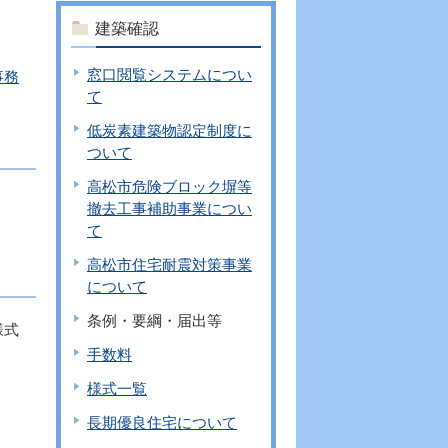
建築確認
窓口閲覧システムについ
事務
て
低炭素建築物認定制度に
ついて
高松市危険ブロック塀等
撤去工事補助事業につい
て
高松市住宅耐震対策事業
について
条例・要綱・届出等
様式
手数料
様式一覧
長期優良住宅について