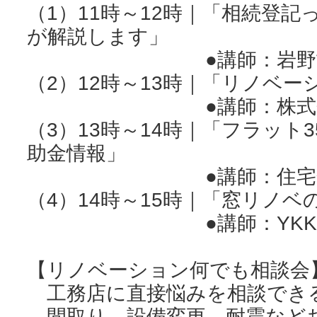
（1）11時～12時｜「相続登
が解説します」
●講師：岩野司法
（2）12時～13時｜「リノベ
●講師：株式会社
（3）13時～14時｜「フラット
助金情報」
●講師：住宅金融支
（4）14時～15時｜「窓リノ
●講師：YKK A
【リノベーション何でも相談会
工務店に直接悩みを相談でき
間取り、設備変更、耐震など