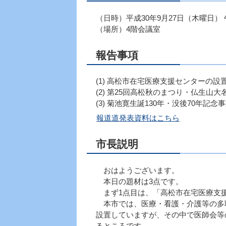
（日時）平成30年9月27日（木曜日） 
（場所）4階会議室
報告事項
(1) 高松市在宅医療支援センターの設
(2) 第25回高松秋のまつり・仏生山
(3) 菊池寛生誕130年・没後70年記
報道道発表資料はこちら
市長説明
おはようございます。
本日の題材は3点です。
まず1点目は、「高松市在宅医療支
本市では、医療・看護・介護等の多
設置していますが、その中で医師会等
るところです。