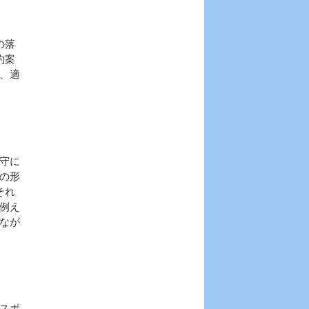
の落
約案
、適
守に
の形
それ
例え
なが
スポ