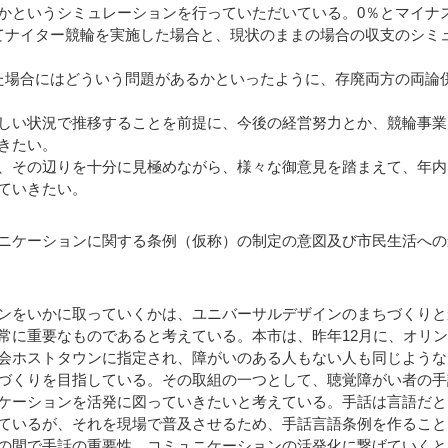
かというシミュレーションを行っていただいている。0％とマイナ
てナイター競輪を実施した場合と、現状のままの場合の収支のシミ
場合にはどういう問題があるかといったように、存廃両方の両論
しい状況で推移することを前提に、今後の経営努力とか、競輪事業
きたい。
、その辺りを十分に見極めながら、様々な御意見を踏まえて、年内
ていきたい。
ニケーションに関する条例（仮称）の制定の意図及び市民生活への
ンをいかに取っていくかは、ユニバーサルデザインのまちづくりと
常に重要なものであると考えている。本市は、昨年12月に、オリ
会ホストタウンに指定され、障がいのある人もない人も同じような
づくりを目指している。その取組の一つとして、聴覚障がい者の手
ケーションを活発に図っていきたいと考えている。手話は言語だと
ているが、それを現場で普及させるため、手話言語条例を作ること
の間で手話の重要性、コミュニケーションの活発化に繋げていくと