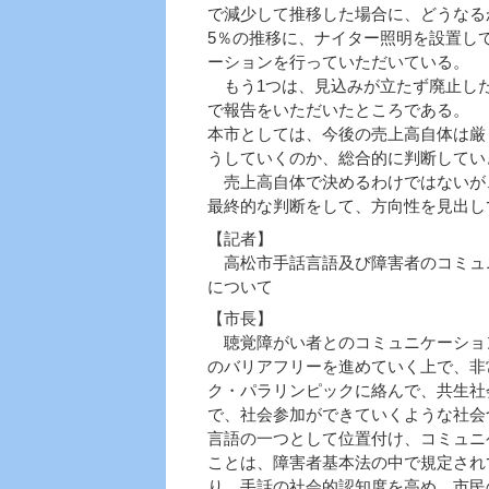
で減少して推移した場合に、どうなる
5％の推移に、ナイター照明を設置し
ーションを行っていただいている。
もう1つは、見込みが立たず廃止した
で報告をいただいたところである。
本市としては、今後の売上高自体は厳
うしていくのか、総合的に判断してい
売上高自体で決めるわけではないが
最終的な判断をして、方向性を見出し
【記者】
高松市手話言語及び障害者のコミュ
について
【市長】
聴覚障がい者とのコミュニケーショ
のバリアフリーを進めていく上で、非
ク・パラリンピックに絡んで、共生社
で、社会参加ができていくような社会
言語の一つとして位置付け、コミュニ
ことは、障害者基本法の中で規定され
り、手話の社会的認知度を高め、市民