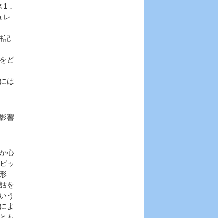
ス1．
ュレ
併記
をど
には
影響
か心
ンピッ
形
話を
いう
によ
とも