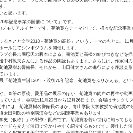
す。
いと思います。
70年記念事業の開催について」です。
年のメモリアルイヤーです。菊池寛をテーマとして、様々な記念事業
さとと文学2018～菊池寛の高松」というテーマのもとに、11月
ホールにてシンポジウムを開催します。
ラブ会長吉岡忍氏の脚本による、菊池寛と高松の結びつきなどを描
優中村敦夫さんによる作品の朗読もあります。さらには、作家阿刀
菊池夏樹名誉館長、それから、山田健太さんの進行による座談会形
れています。
「菊池寛生誕130年・没後70年記念 菊池寛をふりかえる」とい
や、直筆の原稿、愛用品の展示のほか、菊池寛の肉声の再生や動画
ています。会期は11月20日から12月26日まで、会場はサンクリ
期中には、菊池夏樹名誉館長のほか、青山学院大学教授で菊池寛の
授太田剛氏の特別講演会などの関連事業もあります。
学史（仮称）」の製作・配布です。菊池寛を若い世代に知ってもら
ソードを交えて漫画で分かりやすく紹介するものです。製作した漫
に広く配布する予定です。現在、菊池寛の作品に親しむ「寛学」と