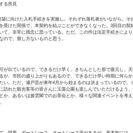
する所見
築に向けた入札手続きを実施し、それぞれ落札者がいながら、そ
を受けた関係で、本契約を結ぶことができなくなった。3回目の契
いて、非常に残念に思っている。ただ、この件は法定手続きにより
なので、致し方ないものと思う。
可が出ているので、できるだけ早く、きちんとした形で復元し、天
るが、市民の盛り上がりもあるので、できるだけ早い時期に何らか
たい。ただ、瀬戸芸が来年4月から始まるのは決まっているので、
に訪れた観光客等の皆さんに玉藻公園も楽しんでいただけるよう、
とか、あるいは披雲閣でのお茶会とか、様々な関連イベントを考え
。
て、競馬、ボートレース、オートレース等があるが、基本的には、