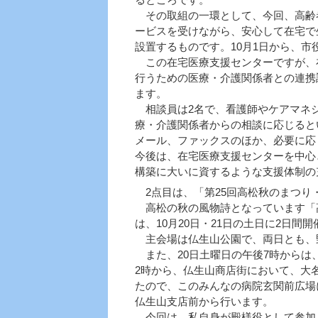
その取組の一環として、今回、高齢
ービスを受けながら、安心して在宅で
設置するものです。10月1日から、市
この在宅医療支援センターですが、
行うための医療・介護関係者との連携
ます。
相談員は2名で、看護師やケアマネジ
療・介護関係者からの相談に応じると
メール、ファックスのほか、必要に応
今後は、在宅医療支援センターを中心
構築に大いに資するような支援体制の
2点目は、「第25回高松秋のまつり
高松の秋の風物詩となっています「高
は、10月20日・21日の土日に2日間
主会場は仏生山公園で、両日とも、
また、20日土曜日の午後7時からは、
2時から、仏生山商店街において、大
たので、このみんなの病院玄関前広場
仏生山支店前から行います。
今回は、私自身が殿様役として参加