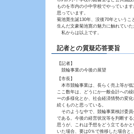
ものを市内の小中学校でやっています
思っています。
菊池寛生誕130年、没後70年という
生んだ文豪菊池寛の魅力に触れていた
私からは以上です。
記者との質疑応答要旨
【記者】
競輪事業の今後の展望
【市長】
本市競輪事業は、長らく売上等が低
ここ数年は、どうにか一般会計への繰
ーの多様化とか、社会経済情勢の変化
続くものと思っている。
そのような中で、競輪事業検討委員会
である。今後の経営状況等を判断する
思うが、これは予想をどう立てるかと
いた場合、要は0％で推移した場合と、