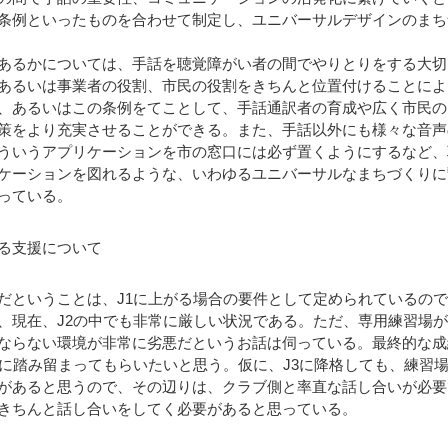
条例といったものを合わせて制定し、ユニバーサルデザインのまち
あるかについては、手話を聴覚障がい者の間でやりとりをする大切
あるいは事業者の役割、市民の役割をきちんと位置付けることによ
、あるいはこの条例をてことして、手話通訳者の育成や広く市民の
策をより充実させることができる。また、手話以外にも様々な音声
ういうアプリケーションを市の窓口には必ず置くようにするなど、
ケーションを図れるような、いわゆるユニバーサルなまちづくりに
っている。
る支援について
ということは、J1に上がる場合の要件として定められているので
、現在、J2の中でも非常に厳しい状況である。ただ、専用練習場
ならない環境が非常に劣悪だというお話は伺っている。最終的な成
2に踏み留まってもらいたいと思う。仮に、J3に降格しても、練習
があると思うので、その辺りは、クラブ側と率直な話し合いが必要
きちんと話し合いをしてく必要があると思っている。