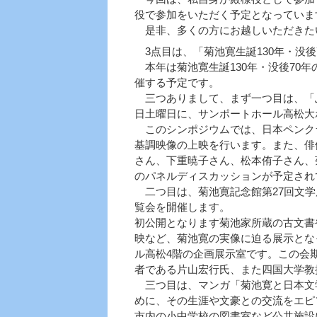
役で参加をいただく予定となっていま
是非、多くの方にお越しいただきた
3点目は、「菊池寛生誕130年・没後
本年は菊池寛生誕130年・没後70
催する予定です。
三つありまして、まず一つ目は、「ふる
日土曜日に、サンポートホール高松大
このシンポジウムでは、日本ペンク
基調映像の上映を行います。また、俳
さん、下重暁子さん、松本侑子さん、
のパネルディスカッションが予定さ
二つ目は、菊池寛記念館第27回文学展
覧会を開催します。
初公開となります菊池家所蔵の古文書
映など、菊池寛の実像に迫る展示となっ
ル高松4階の企画展示室です。この会
者である片山宏行氏、また四国大学教
三つ目は、マンガ「菊池寛と日本文
めに、その生涯や文豪との交流をエピ
市内の小中学校の図書室など公共施設