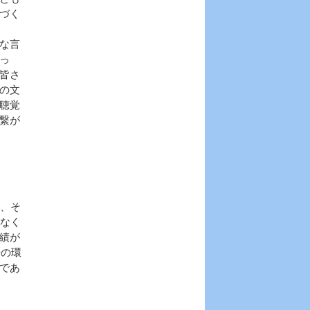
づく
な言
っ
皆さ
の文
聴覚
繋が
、そ
がなく
績が
場の環
であ