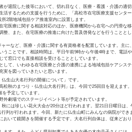
者が退院した後等において、切れ目なく、医療・看護・介護の適切
生活するための支援を行うために、「高松市在宅医療支援センター
役所2階地域包括ケア推進室内に設置します。
在宅医療に関する相談対応のほか、医療機関から在宅への円滑な移
調整、また、在宅医療の推進に向けた普及啓発などを行うこととし
ャーなど、医療・介護に関する有資格者を配置しています。主に
いうことです。相談時間は、平日午前9時から午後4時まで、電話
じて窓口でも直接相談を受けることとしています。
として、いわゆる在宅医療と介護の連携による地域包括ケアシステ
充実を図っていきたいと思います。
・仏生山大名行列の開催について」です。
松秋のまつり・仏生山大名行列」は、今回で25回目を迎えます。
開催を予定しています。
野外劇場でのステージイベント等が予定されています。
秋には珍しい花火大会が20分ほど行われます。翌21日日曜日は、
名行列が行われます。今回、新たに仏生山町にみんなの病院ができ
において鏡開きを開催する予定です。大名行列自体は、従来どおり
します。また、うどん県副知事でもある女優の木内晶子さんには、