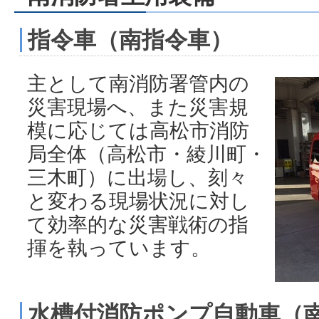
指令車（南指令車）
主として南消防署管内の
災害現場へ、また災害規
模に応じては高松市消防
局全体（高松市・綾川町・
三木町）に出場し、刻々
と変わる現場状況に対し
て効率的な災害戦術の指
揮を執っています。
水槽付消防ポンプ自動車（南