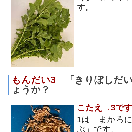
す。
もんだい3
「きりぼしだい
ょうか？
こたえ→3で
1は「まかろ
ぶ」です。