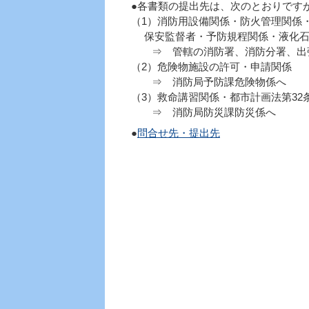
●各書類の提出先は、次のとおりです
（1）消防用設備関係・防火管理関係
保安監督者・予防規程関係・液化石
⇒ 管轄の消防署、消防分署、出
（2）危険物施設の許可・申請関係
⇒ 消防局予防課危険物係へ
（3）救命講習関係・都市計画法第32
⇒ 消防局防災課防災係へ
●
問合せ先・提出先