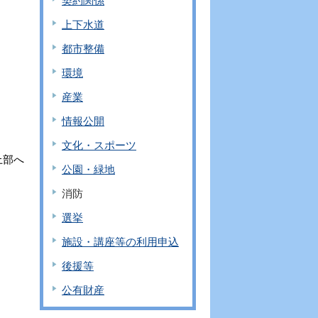
契約関係
。
上下水道
都市整備
環境
産業
情報公開
文化・スポーツ
上部へ
公園・緑地
消防
選挙
施設・講座等の利用申込
後援等
公有財産