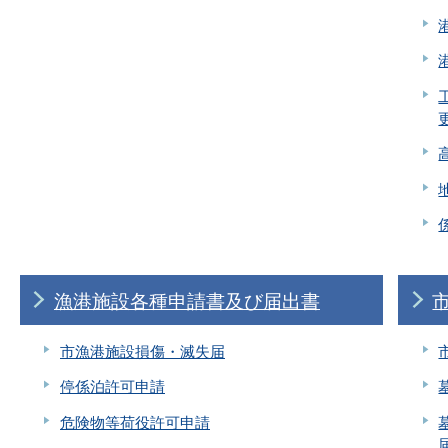
漁港施設各種申請書及び届出書
市漁港施設損傷・滅失届
停係泊許可申請
危険物等荷役許可申請