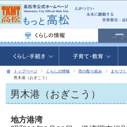
この
トップページ
くらしの情報
市の取り組み
まちづく
男木港（おぎこう）
男木港（おぎこう）
地方港湾