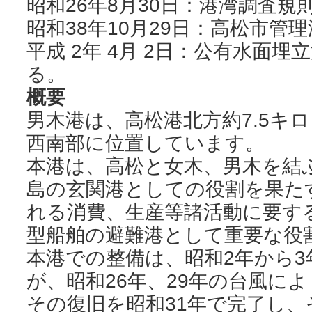
昭和26年8月30日：港湾調査
昭和38年10月29日：高松市管
平成 2年 4月 2日：公有水面
る。
概要
男木港は、高松港北方約7.5キ
西南部に位置しています。
本港は、高松と女木、男木を結
島の玄関港としての役割を果た
れる消費、生産等諸活動に要す
型船舶の避難港として重要な役
本港での整備は、昭和2年から
が、昭和26年、29年の台風に
その復旧を昭和31年で完了し