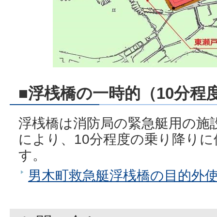
■浮桟橋の一時的（10分程
浮桟橋は消防局の緊急艇用の施
により、10分程度の乗り降り
す。
男木町救急艇浮桟橋の目的外