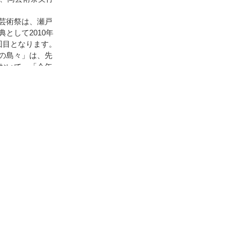
芸術祭は、瀬戸
として2010年
回目となります。
の島々」は、先
おいて、「今年
ら唯一選ばれてお
、世界から注目
せん。
力やアート作品
ものと存じま
開会式での集合写真
ください。
はこちらから（外部サイト）
養所大島青松園 創立110周年式
立療養所大島青
賓として挨拶を行