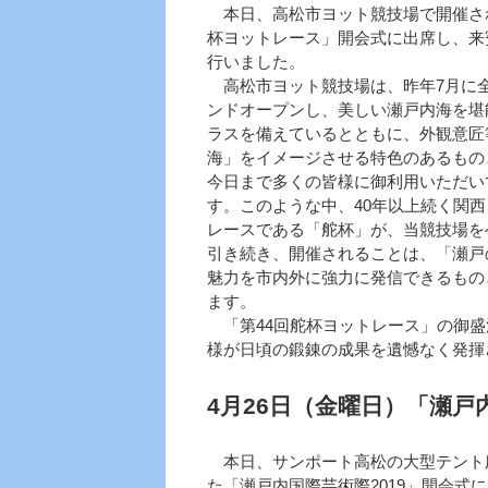
本日、高松市ヨット競技場で開催され
杯ヨットレース」開会式に出席し、来
行いました。
高松市ヨット競技場は、昨年7月に
ンドオープンし、美しい瀬戸内海を堪
ラスを備えているとともに、外観意匠
海」をイメージさせる特色のあるもの
今日まで多くの皆様に御利用いただい
す。このような中、40年以上続く関
レースである「舵杯」が、当競技場を
引き続き、開催されることは、「瀬戸
魅力を市内外に強力に発信できるもの
ます。
「第44回舵杯ヨットレース」の御盛
様が日頃の鍛錬の成果を遺憾なく発揮
4月26日（金曜日）「瀬戸
本日、サンポート高松の大型テント
た「瀬戸内国際芸術際2019」開会式