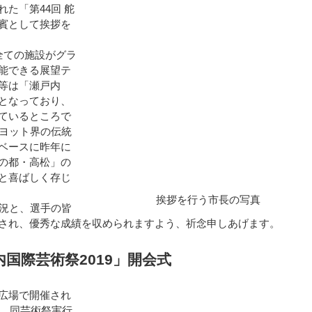
た「第44回 舵
賓として挨拶を
全ての施設がグラ
能できる展望テ
等は「瀬戸内
となっており、
ているところで
西ヨット界の伝統
ベースに昨年に
の都・高松」の
と喜ばしく存じ
挨拶を行う市長の写真
況と、選手の皆
され、優秀な成績を収められますよう、祈念申しあげます。
内国際芸術祭2019」開会式
広場で開催され
に、同芸術祭実行