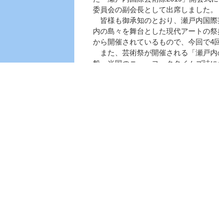
委員会の副会長として出席しました。
皆様も御承知のとおり、瀬戸内国際
内の島々を舞台とした現代アートの祭典
から開催されているもので、今回で4
また、芸術祭が開催される「瀬戸内
般、米国のニューヨークタイムズ誌に
行くべき52か所の旅行先」に日本か
り、今回の芸術祭は、国内はもとより
されているといっても過言ではありま
国内外から多くの方々に、瀬戸の魅
を御鑑賞いただける絶好の機会になる
す。この機会に是非、御来場、御鑑賞
瀬戸内国際芸術祭のホームページ
4月23日（火曜日）国立療
本日、大島青松園で開催された「国
松園 創立110周年式」に出席し、来
いました。