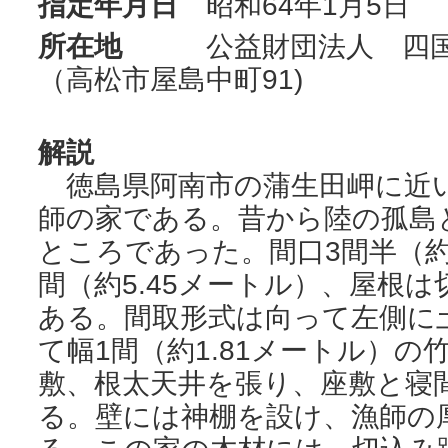
指定年月日
昭和64年1月5日
所在地
公益財団法人 四国民
（高松市屋島中町91)
解説
徳島県阿南市の蒲生田岬に近い
師の家である。昔から陸の孤島
ところであった。間口3間半（約6
間（約5.45メートル）、屋根
ある。間取形式は向って左側に
て幅1間（約1.81メートル）
敷、根太天井を張り、座敷と寝
る。壁には神棚を設け、漁師の