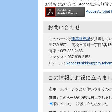
お持ちでない方は、Adobe社から無償
Adobe Acro
お問い合わせ
このページは
建築指導課
が担当して
〒760-8571 高松市番町一丁目8番1
電話：087-839-2488
ファクス：087-839-2452
Eメール：
kenchikushidou@city.takama
この情報はお役に立ちま
市ホームページをより使いやすくわ
質問：このページの内容は役に立ちまし
役に立った
役に立たなかった