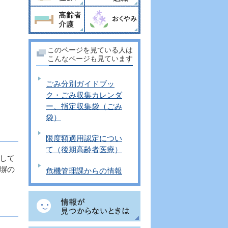
このページを見ている人は
こんなページも見ています
ごみ分別ガイドブッ
ク・ごみ収集カレンダ
ー、指定収集袋（ごみ
袋）
限度額適用認定につい
て（後期高齢者医療）
して
塀の
危機管理課からの情報