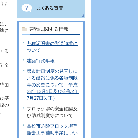
うに
は、
建物に関する情報
準に
各種証明書の郵送請求に
ついて
する
建築行政年報
する
都市計画制度の見直しに
よる建築に係る各種制限
壁面
等の変更について（平成
23年12月1日及び令和2年
び基
7月27日改正）
径の
ブロック塀の安全確認及
。
び助成制度等について
高松市危険ブロック塀等
撤去工事補助事業につい