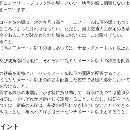
強コンクリートブロック造の塀」といい、地震の際に倒壊しないよ
まっています。
ロック造の塀は、次の各号（高さ一・二メートル以下の塀にあつて
ところによらなければならない。ただし、国土交通大臣が定める基
全であることが確かめられた場合においては、この限りでない。
ること。
（高さ二メートル以下の塀にあつては、十センチメートル）以上と
及び隅角部には縦に、それぞれ径九ミリメートル以上の鉄筋を配置
の鉄筋を縦横に八十センチメートル以下の間隔で配置すること。
径九ミリメートル以上の鉄筋を配置した控壁で基礎の部分において
を設けること。
置する鉄筋の末端は、かぎ状に折り曲げて、縦筋にあつては壁頂及
縦筋に、それぞれかぎ掛けして定着すること。ただし、縦筋をその
つては、縦筋の末端は、基礎の横筋にかぎ掛けしないことができる
ル以上とし、根入れの深さは三十センチメートル以上とすること。
ポイント