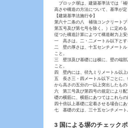
ブロック塀は、建築基準法では「補
高さや構造の方法について、基準が定
【建築基準法施行令】
第六十二条の八 補強コンクリートブ
第五号及び第七号を除く。）に定める
従つた構造計算によつて構造耐力上安
一 高さは、二・二メートル以下とす
二 壁の厚さは、十五センチメートル
こと。
三 壁頂及び基礎には横に、壁の端部
こと。
四 壁内には、径九ミリメートル以上
五 長さ三・四メートル以下ごとに、
から高さの五分の一以上突出したもの
六 第三号及び第四号の規定により配
礎の横筋に、横筋にあつてはこれらの
四十倍以上基礎に定着させる場合にあ
七 基礎の丈は、三十五センチメート
3 国による塀のチェック