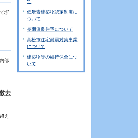
て
低炭素建築物認定制度に
で塀
ついて
長期優良住宅について
高松市住宅耐震対策事業
について
建築物等の維持保全につ
内部
いて
撤去
超え