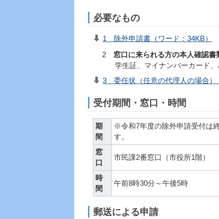
必要なもの
1 除外申請書（ワード：34KB）
2
窓口に来られる方の本人確認書
学生証、マイナンバーカード、パ
3 委任状（任意の代理人の場合）（
受付期間・窓口・時間
期
※令和7年度の除外申請受付は
間
す。
窓
市民課2番窓口（市役所1階）
口
時
午前8時30分～午後5時
間
郵送による申請