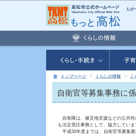
トップページ
くらしの情報
く
自衛官等募集事務に
自衛隊は、被災地支援などの公共性
も法定受託事務として、協力していま
平成30年度までは、自衛官等募集案