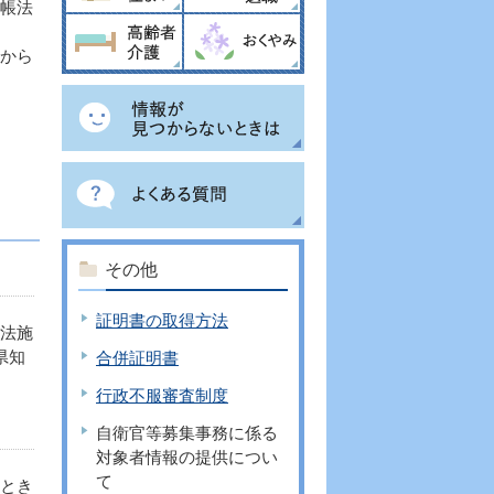
台帳法
から
その他
証明書の取得方法
法施
県知
合併証明書
行政不服審査制度
自衛官等募集事務に係る
対象者情報の提供につい
て
とき