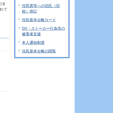
づき
住民票等への旧氏（旧
れて
姓）併記
住民基本台帳カード
DV・ストーカー行為等の
被害者支援
本人通知制度
住民基本台帳の閲覧