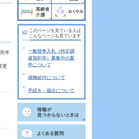
このページを見ている人は
こんなページも見ています
一般競争入札（特定調
国民年
達契約等）募集中の案
件について
変更
保険給付について
手続き・届出について