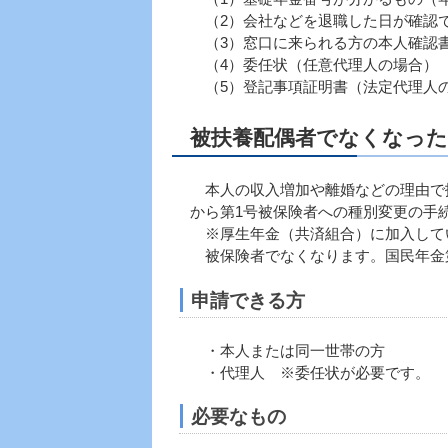
（2）会社などを退職した日が確認で
（3）窓口に来られる方の本人確認
（4）委任状（任意代理人の場合）
（5）登記事項証明書（法定代理人
被扶養配偶者でなくなっ
本人の収入増加や離婚などの理由で扶
から第1号被保険者への種別変更の手
※厚生年金（共済組合）に加入してい
被保険者でなくなります。国民年金第
申請できる方
・本人または同一世帯の方
・代理人 ※委任状が必要です。
必要なもの