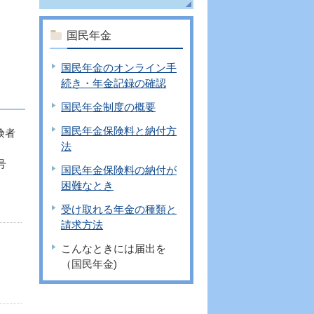
）
国民年金
国民年金のオンライン手
続き・年金記録の確認
国民年金制度の概要
国民年金保険料と納付方
険者
法
号
国民年金保険料の納付が
困難なとき
受け取れる年金の種類と
請求方法
こんなときには届出を
（国民年金)