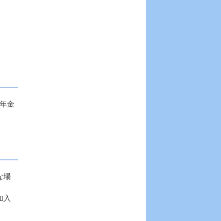
年金
な場
加入