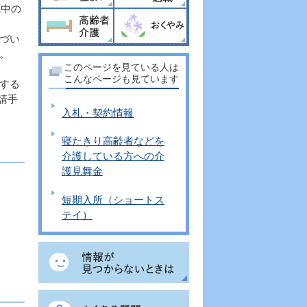
院中の
づい
。
このページを見ている人は
こんなページも見ています
する
請手
入札・契約情報
寝たきり高齢者などを
介護している方への介
護見舞金
短期入所（ショートス
テイ）