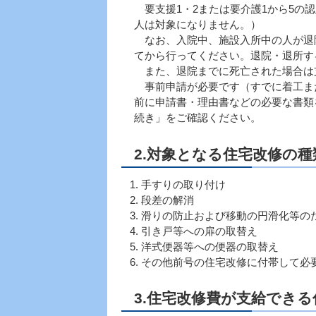
要支援1・2または要介護1から5の
人は対象になりません。）
なお、入院中、施設入所中の人が退
てから行ってください。退院・退所す
また、退院までに死亡された場合は
事前申請が必要です（すでに着工ま
前に申請書・理由書などの必要な書類
続き」をご確認ください。
2.対象となる住宅改修の種
手すりの取り付け
段差の解消
滑りの防止および移動の円滑化等の
引き戸等への扉の取替え
洋式便器等への便器の取替え
その他前号の住宅改修に付帯して必
3.住宅改修費が支給できる