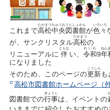
たかまつちゅうおうとしょかん
いろいろ
これまで
高松中央図書館
が
色々
たかまつ
が、サンクリスタル
高松
の
ともな
れいわ
ねん
リニューアルに
伴
い、
令和
9
年
になりました
こうしん
そのため、このページの
更新
も
高松市図書館ホームページ（
ぎょうじ
図書館での
行事
は、イベントの
いままでに紹介したおすすめの