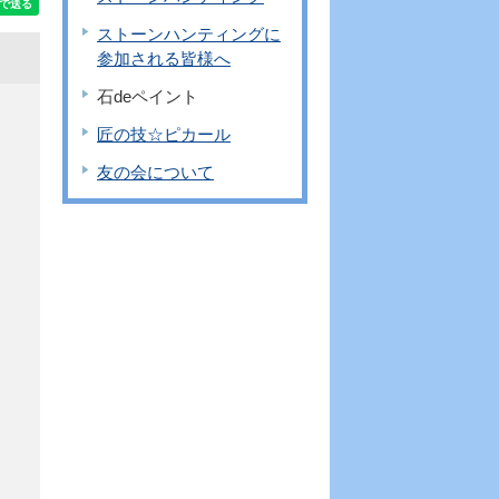
ストーンハンティングに
参加される皆様へ
石deペイント
匠の技☆ピカール
友の会について