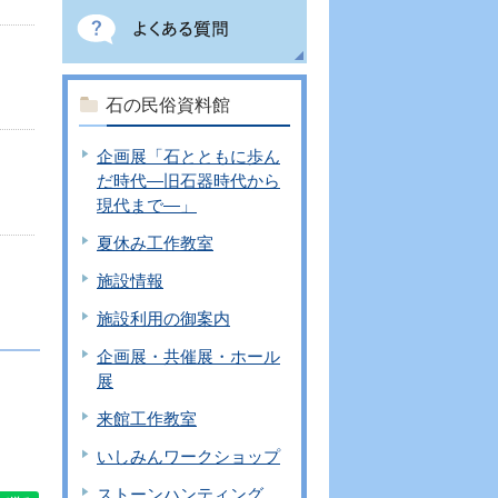
石の民俗資料館
企画展「石とともに歩ん
だ時代―旧石器時代から
現代まで―」
夏休み工作教室
施設情報
施設利用の御案内
企画展・共催展・ホール
展
来館工作教室
いしみんワークショップ
ストーンハンティング