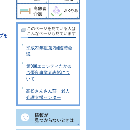
このページを見ている人は
こんなページも見ています
プを
平成22年度第2回臨時会
議
第9回エコシティたかま
つ優良事業者表彰につ
いて
高松さんさん荘 老人
介護支援センター