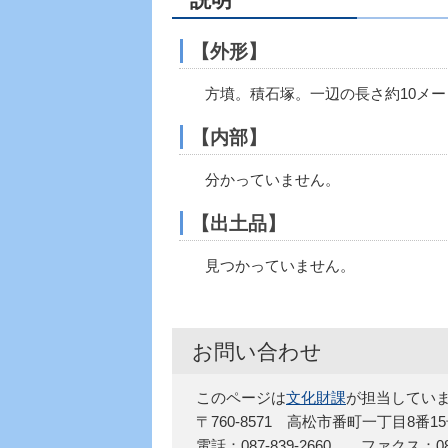
【外形】
方墳。積石塚。一辺の長さ約10メー
【内部】
分かっていません。
【出土品】
見つかっていません。
お問い合わせ
このページは
文化財課
が担当してい
〒760-8571 高松市番町一丁目8番1
電話：087-839-2660 ファクス：087-