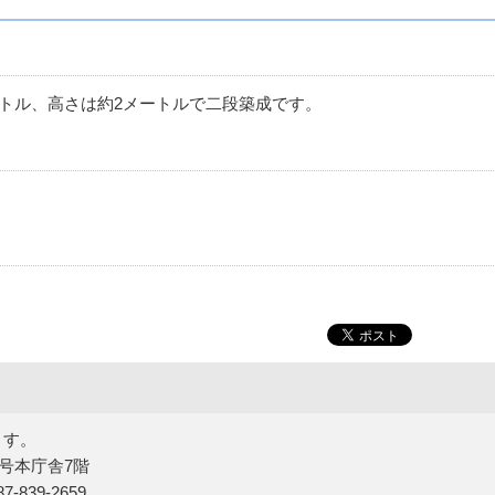
トル、高さは約2メートルで二段築成です。
ます。
5号本庁舎7階
839-2659