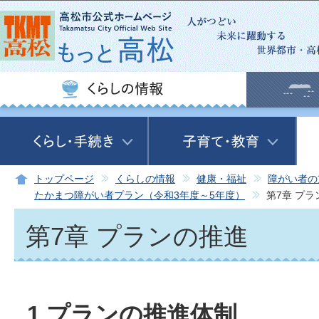
この
トップページ
くらしの情報
健康・福祉
障がい者の
たかまつ障がい者プラン（令和3年度～5年度）
第7章 プ
第7章 プランの推進
1 プランの推進体制