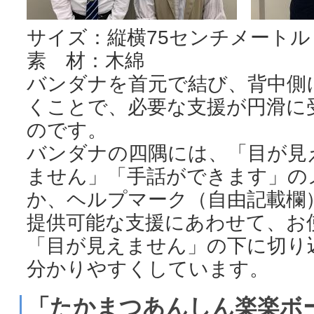
サイズ：縦横75センチメートル
素 材：木綿
バンダナを首元で結び、背中側
くことで、必要な支援が円滑に
のです。
バンダナの四隅には、「目が見
ません」「手話ができます」の
か、ヘルプマーク（自由記載欄
提供可能な支援にあわせて、お
「目が見えません」の下に切り
分かりやすくしています。
「たかまつあんしん楽楽ボ