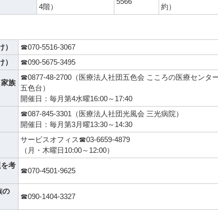
5566
4階）
約）
け）
☎070-5516-3067
け）
☎090-5675-3495
☎0877-48-2700（医療法人社団五色会 こころの医療センタ
（家族
五色台）
開催日：毎月第4水曜16:00～17:40
☎087-845-3301（医療法人社団光風会 三光病院）
）
開催日：毎月第3月曜13:30～14:30
サービスオフィス☎03-6659-4879
（月・木曜日10:00～12:00）
題を考
☎070-4501-9625
族の
☎090-1404-3327