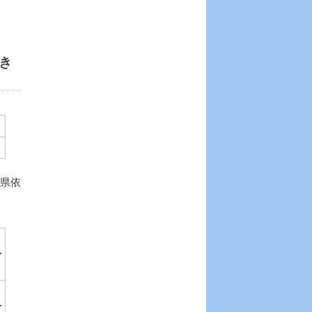
き
川県依
予
予