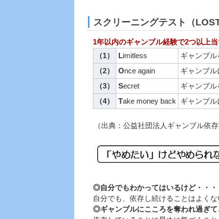
スクリーニングテスト（LOS
1年以内のギャンブル経験で2つ以上
（1）
L
imitless
ギャンブル
（2）
O
nce again
ギャンブル
（3）
S
ecret
ギャンブル
（4）
T
ake money back
ギャンブル
（出典：公益社団法人ギャンブル依存
◎自分でもわかってはいるけど・・・
自分でも、依存し続けることはよくな
◎ギャンブルにこころを奪われ過ぎて