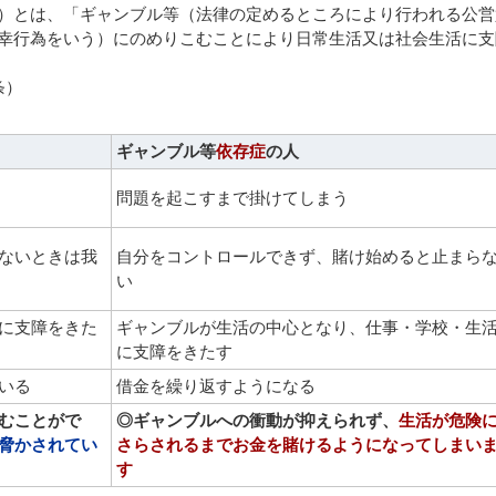
）とは、「ギャンブル等（法律の定めるところにより行われる公営
幸行為をいう）にのめりこむことにより日常生活又は社会生活に支
条）
ギャンブル等
依存症
の人
問題を起こすまで掛けてしまう
ないときは我
自分をコントロールできず、賭け始めると止まら
い
に支障をきた
ギャンブルが生活の中心となり、仕事・学校・生
に支障をきたす
いる
借金を繰り返すようになる
むことがで
◎ギャンブルへの衝動が抑えられず、
生活が危険
脅かされてい
さらされるまでお金を賭けるようになってしまい
す