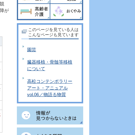
競
障が
このページを見ている人は
こんなページも見ています
園芸
臓器移植・骨髄等移植
について
な
高松コンテンポラリー
アート・アニュアル
活
vol.06／物語る物質
に
ま