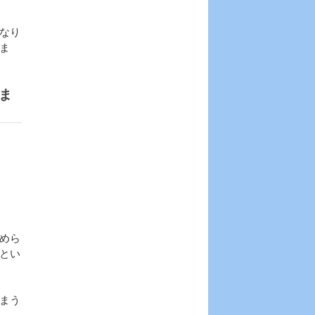
なり
ま
ま
めら
とい
まう