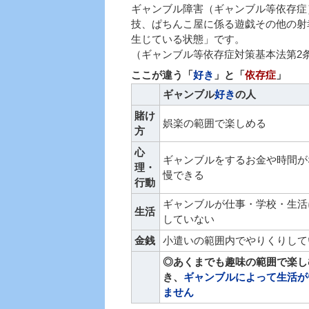
ギャンブル障害（ギャンブル等依存症
技、ぱちんこ屋に係る遊戯その他の射
生じている状態」です。
（ギャンブル等依存症対策基本法第2
ここが違う「
好き
」と「
依存症
」
ギャンブル
好き
の人
賭け
娯楽の範囲で楽しめる
方
心
ギャンブルをするお金や時間が
理・
慢できる
行動
ギャンブルが仕事・学校・生活
生活
していない
金銭
小遣いの範囲内でやりくりして
◎あくまでも趣味の範囲で楽し
き、
ギャンブルによって生活が
ません