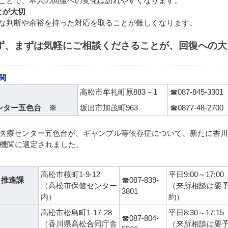
ことで、本人の回復への変化は訪れやすくなります。
とが大切
な判断や余裕を持った対応を取ることが難しくなります。
ず、まずは気軽にご相談くださることが、回復への大
関
高松市牟礼町原883－1
☎087-845-3301
ンター五色台 ※
坂出市加茂町963
☎0877-48-2700
ろの医療センター五色台が、ギャンブル等依存症について、新たに香
機関に選定されました。
高松市桜町1-9-12
平日9:00～17:00
り推進課
☎087-839-
（高松市保健センター
（来所相談は要
3801
内）
約）
高松市松島町1-17-28
平日8:30～17:15
☎087-804-
（香川県高松合同庁舎
（来所相談は要