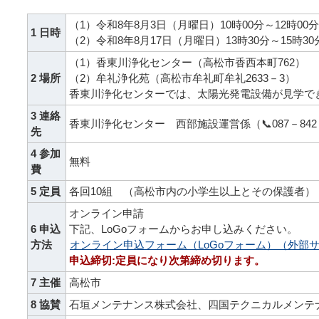
（1）令和8年8月3日（月曜日）10時00分～12時00分
1 日時
（2）令和8年8月17日（月曜日）13時30分～15時30
（1）香東川浄化センター（高松市香西本町762）
2 場所
（2）牟礼浄化苑（高松市牟礼町牟礼2633－3）
香東川浄化センターでは、太陽光発電設備が見学で
3 連絡
香東川浄化センター 西部施設運営係（📞087－842－
先
4 参加
無料
費
5 定員
各回10組 （高松市内の小学生以上とその保護者）
オンライン申請
6 申込
下記、LoGoフォームからお申し込みください。
方法
オンライン申込フォーム（LoGoフォーム）（外部
申込締切:
定員になり次第締め切ります。
7 主催
高松市
8 協賛
石垣メンテナンス株式会社、四国テクニカルメンテ