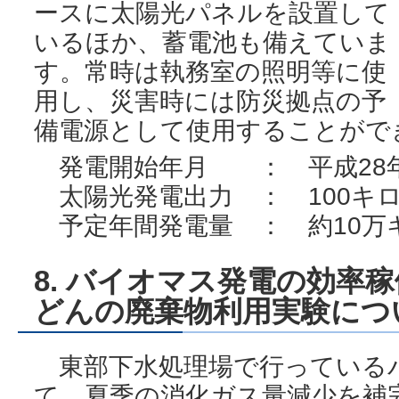
ースに太陽光パネルを設置して
いるほか、蓄電池も備えていま
す。常時は執務室の照明等に使
用し、災害時には防災拠点の予
備電源として使用することがで
発電開始年月 ： 平成28年
太陽光発電出力 ： 100キ
予定年間発電量 ： 約10万
8. バイオマス発電の効率
どんの廃棄物利用実験につ
東部下水処理場で行っている
て、夏季の消化ガス量減少を補