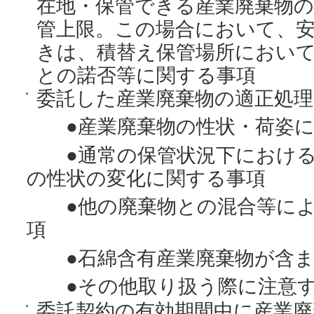
在地・保管できる産業廃棄物
管上限。この場合において、
きは、積替え保管場所におい
との諾否等に関する事項
委託した産業廃棄物の適正処
●産業廃棄物の性状・荷姿に
●通常の保管状況下における
の性状の変化に関する事項
●他の廃棄物との混合等によ
項
●石綿含有産業廃棄物が含ま
●その他取り扱う際に注意す
委託契約の有効期間中に産業廃