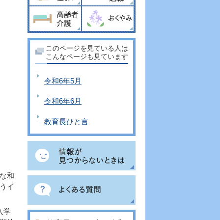
このページを見ている人は
こんなページも見ています
令和6年5月
令和6年6月
教育長ひと言
な和
うイ
入学