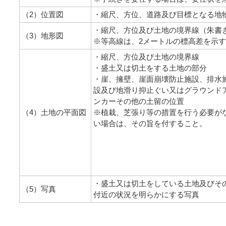
（2）位置図
・縮尺、方位、道路及び目標となる地
・縮尺、方位及び土地の境界線（朱書
（3）地形図
※等高線は、2メートルの標高差を示
・縮尺、方位及び土地の境界線
・盛土又は切土をする土地の部分
・崖、擁壁、崖面崩壊防止施設、排水
設及び地滑り抑止ぐい又はグラウンド
ンカーその他の土留の位置
（4）土地の平面図
※植栽、芝張り等の措置を行う必要が
い場合は、その旨を付すること。
・盛土又は切土をしている土地及びそ
（5）写真
付近の状況を明らかにする写真