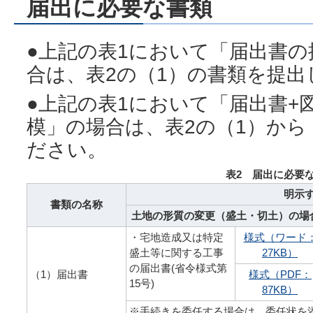
届出に必要な書類
●上記の表1において「届出書
合は、表2の（1）の書類を提
●上記の表1において「届出書+
模」の場合は、表2の（1）から
ださい。
表2 届出に必要な書
明示
書類の名称
土地の形質の変更（盛土・切土）の場
・宅地造成又は特定
様式（ワード
盛土等に関する工事
27KB）
の届出書(省令様式第
（1）届出書
様式（PDF：
15号)
87KB）
※手続きを委任する場合は、委任状を