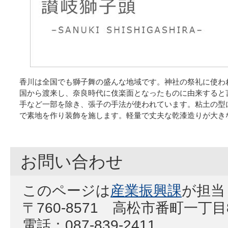
香川は全国でも獅子舞の盛んな地域です。神社の祭礼に使わ
国から渡来し、奈良時代に伎楽面となったものに由来すると
手など一部を除き、張子の手法が使われています。粘土の型
で素地を作り装飾を施します。軽量で丈夫な乾漆造りが大き
お問い合わせ
このページは
産業振興課
が担当
〒760-8571 高松市番町一丁
電話：087-839-2411