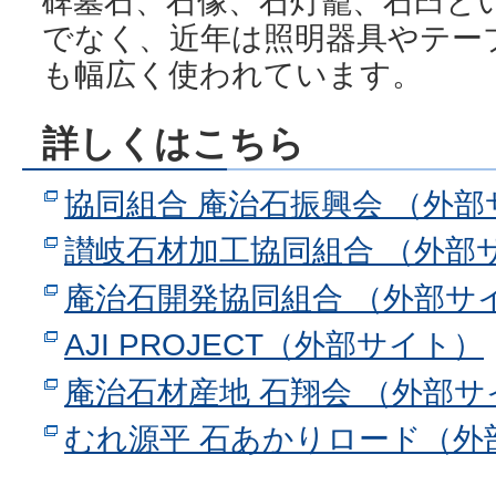
碑墓石、石像、石灯籠、石臼と
でなく、近年は照明器具やテー
も幅広く使われています。
詳しくはこちら
協同組合 庵治石振興会 （外
讃岐石材加工協同組合 （外部
庵治石開発協同組合 （外部サ
AJI PROJECT（外部サイト）
庵治石材産地 石翔会 （外部サ
むれ源平 石あかりロード（外