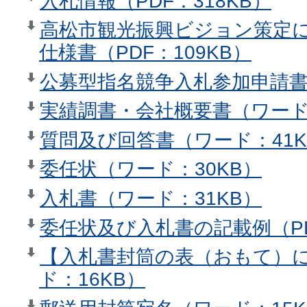
入札情報（PDF：318KB）
高松市観光振興ビジョン策定
仕様書（PDF：109KB）
公募型指名競争入札参加申請書（
実績調書・会社概要書（ワード：
質問及び回答書（ワード：41K
委任状（ワード：30KB）
入札書（ワード：31KB）
委任状及び入札書の記載例（PD
【入札書封筒の表（おもて）
ド：16KB）