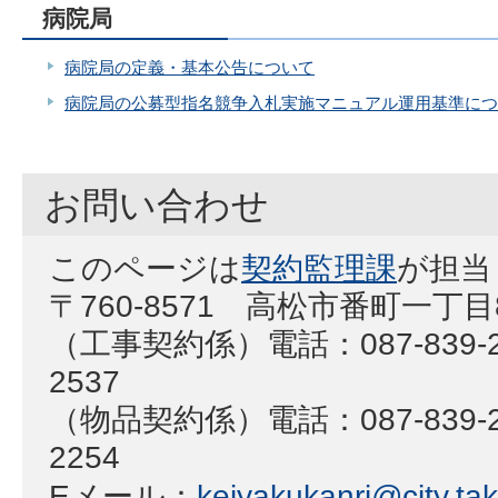
病院局
病院局の定義・基本公告について
病院局の公募型指名競争入札実施マニュアル運用基準につ
お問い合わせ
このページは
契約監理課
が担当
〒760-8571 高松市番町一丁目
（工事契約係）電話：087-839-25
2537
（物品契約係）電話：087-839-22
2254
Eメール：
keiyakukanri@city.tak