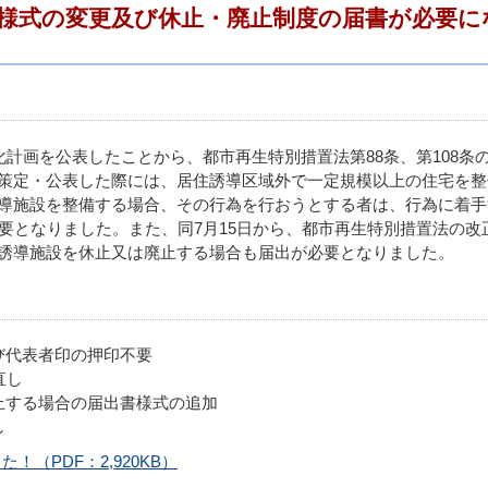
様式の変更及び休止・廃止制度の届書が必要に
化計画を公表したことから、都市再生特別措置法第88条、第108条
策定・公表した際には、居住誘導区域外で一定規模以上の住宅を整
導施設を整備する場合、その行為を行おうとする者は、行為に着手
要となりました。また、同7月15日から、都市再生特別措置法の改
誘導施設を休止又は廃止する場合も届出が必要となりました。
び代表者印の押印不要
直し
止する場合の届出書様式の追加
し
（PDF：2,920KB）