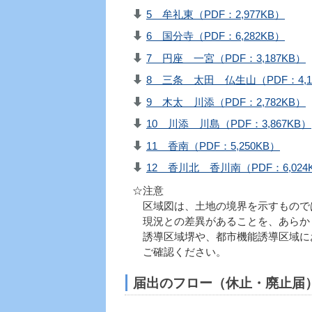
5 牟礼東（PDF：2,977KB）
6 国分寺（PDF：6,282KB）
7 円座 一宮（PDF：3,187KB）
8 三条 太田 仏生山（PDF：4,1
9 木太 川添（PDF：2,782KB）
10 川添 川島（PDF：3,867KB）
11 香南（PDF：5,250KB）
12 香川北 香川南（PDF：6,024
☆注意
区域図は、土地の境界を示すもので
現況との差異があることを、あらか
誘導区域堺や、都市機能誘導区域に
ご確認ください。
届出のフロー（休止・廃止届