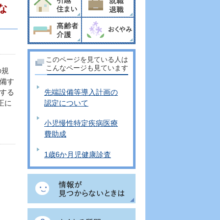
な
このページを見ている人は
こんなページも見ています
の規
備す
先端設備等導入計画の
する
認定について
正に
小児慢性特定疾病医療
費助成
1歳6か月児健康診査