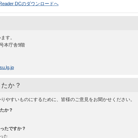
bat Reader DCのダウンロードへ
います。
5号本庁舎9階
u.lg.jp
したか？
かりやすいものにするために、皆様のご意見をお聞かせください。
たか？
ったですか？
った