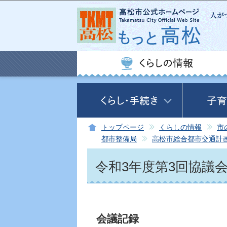
トップページ
くらしの情報
市
都市整備局
高松市総合都市交通計
令和3年度第3回協議会
会議記録