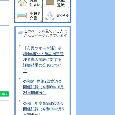
このページを見ている人は
こんなページも見ています
【市民やすらぎ課】令
和4年度公の施設指定管
理者導入施設に対する
評価結果の公表につい
て
令和6年度第2回協議会
開催記録（令和6年10月
24日開催分）
令和元年度第3回協議会
開催記録（令和2年2月5
日開催分）