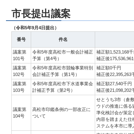
市長提出議案
（令和5年9月4日提出）
番号
件名
議案第
令和5年度高松市一般会計補正
補正額1,523,168
101号
予算（第4号）
補正後175,536,96
議案第
令和5年度高松市競輪事業特別
補正額0千円
102号
会計補正予算（第1号）
補正後22,395,26
議案第
令和5年度高松市下水道事業会
補正額27,540千円
103号
計補正予算（第2号）
補正後21,098,20
せとうち3市（倉
ウドの推進に係る
議案第
高松市印鑑条例の一部改正に
準化検討会が策定
104号
ついて
内容を踏まえた仕
ステムを本市に導