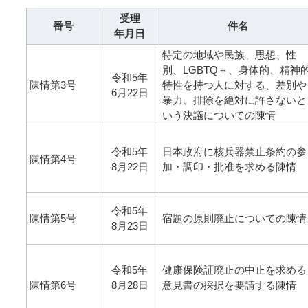
受理
番号
件名
年月日
特定の地域や民族、思想、性
別、LGBTQ＋、身体的、精神
令和5年
陳情第3号
特性を持つ人に対する、差別や
6月22日
暴力、排除を絶対に許さないと
いう決議についての陳情
令和5年
日本政府に核兵器禁止条約の参
陳情第4号
8月22日
加・調印・批准を求める陳情
令和5年
陳情第5号
宿題の原則廃止についての陳情
8月23日
令和5年
健康保険証廃止の中止を求める
陳情第6号
8月28日
意見書の採択を要請する陳情