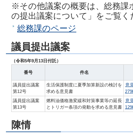
※その他議案の概要は、総務課
の提出議案について」をご覧く
総務課のページ
議員提出議案
（令和5年9月13日付託）
番号
件名
議員提出議案
生活保護制度に夏季加算新設の検討を
意
第12号
求める意見書
27
議員提出議案
燃料油価格激変緩和対策事業等の延長
意
第13号
とトリガー条項の発動を求める意見書
12
陳情