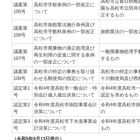
高松市立春日幼稚
議案第
高松市学校条例の一部改正に
園を高松市立田井
105号
ついて
正するもの
高松市旅館業法施行条例及び
議案第
高松市手数料条例の一部改正
旅館業法の一部改
106号
について
高松市廃棄物の適正処理及び
議案第
一般廃棄物処理手
再生利用の促進に関する条例
107号
するもの
の一部改正について
議案第
高松市の特定の事務を取り扱
高松市の特定の事
108号
わせる郵便局の指定について
十川郵便局及び西
認定第1
令和4年度高松市一般会計・特
令和4年度高松市
号
別会計歳入歳出決算について
認定を求めるもの
認定第2
令和4年度高松市病院事業会計
令和4年度高松市
号
決算について
の
認定第3
令和4年度高松市下水道事業会
令和4年度高松市
号
計決算について
もの
（令和5年9月13日提出）