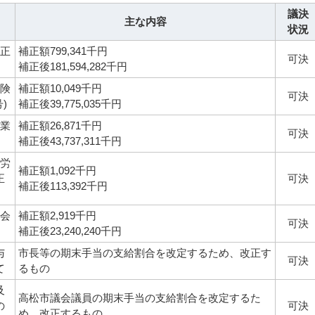
議決
主な内容
状況
補正
補正額799,341千円
可決
補正後181,594,282千円
保険
補正額10,049千円
可決
)
補正後39,775,035千円
事業
補正額26,871千円
可決
補正後43,737,311千円
勤労
補正額1,092千円
正
可決
補正後113,392千円
業会
補正額2,919千円
可決
補正後23,240,240千円
与
市長等の期末手当の支給割合を改定するため、改正す
可決
て
るもの
及
高松市議会議員の期末手当の支給割合を改定するた
の
可決
め、改正するもの