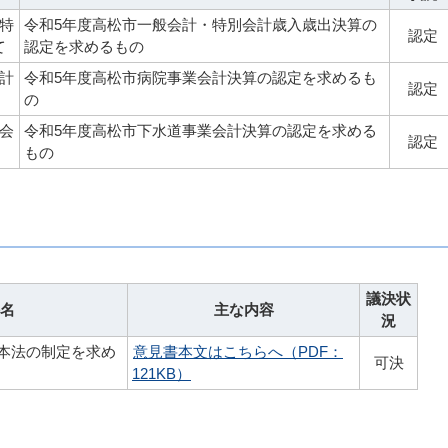
特
令和5年度高松市一般会計・特別会計歳入歳出決算の
認定
て
認定を求めるもの
計
令和5年度高松市病院事業会計決算の認定を求めるも
認定
の
会
令和5年度高松市下水道事業会計決算の認定を求める
認定
もの
議決状
名
主な内容
況
本法の制定を求め
意見書本文はこちらへ（PDF：
可決
121KB）