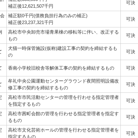
可決
補正後12,621,507千円
業会
補正額0千円(債務負担行為のみの補正)
可決
補正後23,237,321千円
例
高松市中央卸売市場青果棟の移転等に伴い、改正する
可決
もの
犬猫一時保管施設(仮称)建設工事の契約を締結するも
て
可決
の
て
香南小学校旧校舎等解体工事の契約を締結するもの
可決
牟礼中央公園運動センターグラウンド夜間照明設備改
て
可決
修工事の契約を締結するもの
定
高松市市民活動センターの管理を行わせる指定管理者
可決
を指定するもの
定
高松市茜町会館の管理を行わせる指定管理者を指定す
可決
るもの
定
高松市文化芸術ホールの管理を行わせる指定管理者を
可決
指定するもの