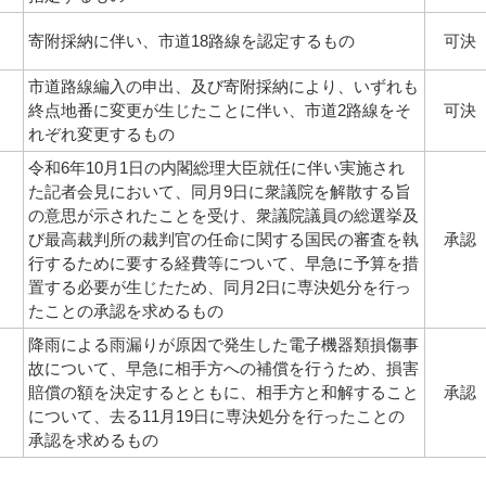
寄附採納に伴い、市道18路線を認定するもの
可決
市道路線編入の申出、及び寄附採納により、いずれも
終点地番に変更が生じたことに伴い、市道2路線をそ
可決
れぞれ変更するもの
令和6年10月1日の内閣総理大臣就任に伴い実施され
た記者会見において、同月9日に衆議院を解散する旨
の意思が示されたことを受け、衆議院議員の総選挙及
び最高裁判所の裁判官の任命に関する国民の審査を執
承認
行するために要する経費等について、早急に予算を措
置する必要が生じたため、同月2日に専決処分を行っ
たことの承認を求めるもの
降雨による雨漏りが原因で発生した電子機器類損傷事
故について、早急に相手方への補償を行うため、損害
賠償の額を決定するとともに、相手方と和解すること
承認
について、去る11月19日に専決処分を行ったことの
承認を求めるもの