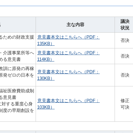
議決
名
主な内容
状況
るための財政支援
意見書本文はこちらへ（PDF：
否決
135KB）
・介護事業所等へ
意見書本文はこちらへ（PDF：
否決
める意見書
114KB）
教訓に原発の再稼
意見書本文はこちらへ（PDF：
原発ゼロの日本を
否決
130KB）
福祉医療費助成制
る意見書
意見書本文はこちらへ（PDF：
修正
に対する重度心身
103KB）
可決
制度の早期創設を