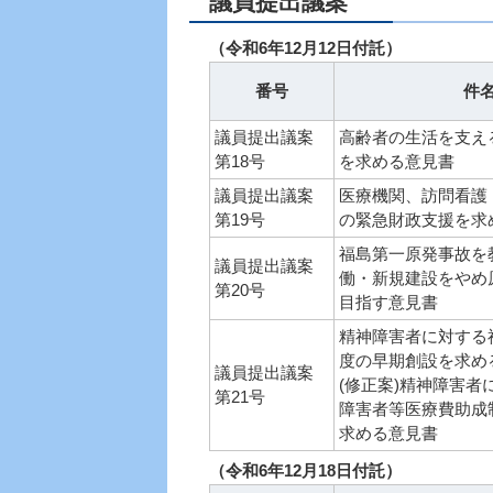
議員提出議案
（令和6年12月12日付託）
番号
件
議員提出議案
高齢者の生活を支え
第18号
を求める意見書
議員提出議案
医療機関、訪問看護
第19号
の緊急財政支援を求
福島第一原発事故を
議員提出議案
働・新規建設をやめ
第20号
目指す意見書
精神障害者に対する
度の早期創設を求め
議員提出議案
(修正案)精神障害者
第21号
障害者等医療費助成
求める意見書
（令和6年12月18日付託）