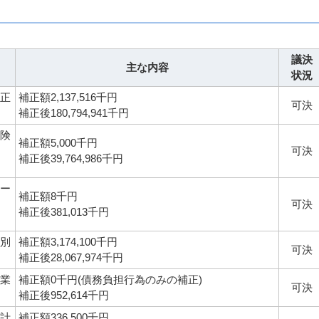
議決
主な内容
状況
補正
補正額2,137,516千円
可決
補正後180,794,941千円
保険
補正額5,000千円
可決
補正後39,764,986千円
ター
補正額8千円
可決
補正後381,013千円
特別
補正額3,174,100千円
可決
補正後28,067,974千円
事業
補正額0千円(債務負担行為のみの補正)
可決
補正後952,614千円
会計
補正額336,500千円