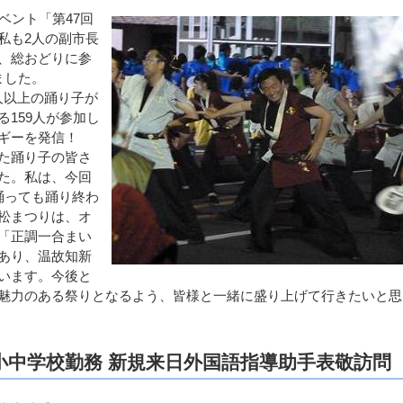
ベント「第47回
私も2人の副市長
、総おどりに参
ました。
0人以上の踊り子が
159人が参加し
ギーを発信！
た踊り子の皆さ
た。私は、今回
踊っても踊り終わ
松まつりは、オ
「正調一合まい
あり、温故知新
います。今後と
魅力のある祭りとなるよう、皆様と一緒に盛り上げて行きたいと思
小中学校勤務 新規来日外国語指導助手表敬訪問