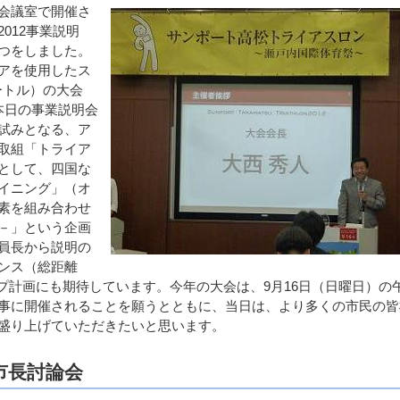
会議室で開催さ
012事業説明
つをしました。
アを使用したス
ートル）の大会
本日の事業説明会
試みとなる、ア
取組「トライア
として、四国な
イニング」（オ
素を組み合わせ
－」という企画
員長から説明の
ンス（総距離
ップ計画にも期待しています。今年の大会は、9月16日（日曜日）の
事に開催されることを願うとともに、当日は、より多くの市民の皆
盛り上げていただきたいと思います。
市長討論会