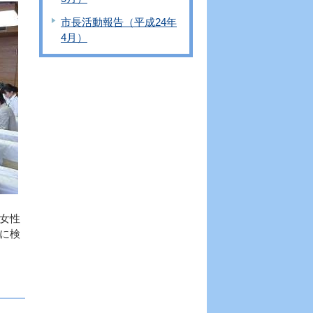
市長活動報告（平成24年
4月）
女性
に検