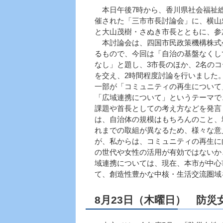
本日午後7時から、香川県社会福祉
催された「三市市長討論会」に、横山
と大山茂樹・さぬき市長とともに、参
本討論会は、四国市民政策機構株式
るもので、今回は「自治の基盤なくし
なし」と題し、3市長のほか、2名の
を交え、2時間程度討論を行いました
一部が「コミュニティの再生について
「広域連携について」というテーマで
課題や首長としての考え方などを発言
は、自治体の規模はもちろんのこと、
れまでの取組が異なるため、様々な意
が、私からは、コミュニティの再生に
の世代や女性の活用が有効ではないか
域連携については、現在、本市が中心
て、創造性豊かな中核・生活交流圏域
8月23日（木曜日） 防