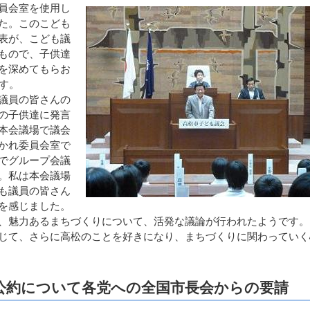
員会室を使用し
た。このこども
表が、こども議
もので、子供達
を深めてもらお
す。
議員の皆さんの
の子供達に発言
本会議場で議会
かれ委員会室で
でグループ会議
。私は本会議場
も議員の皆さん
を感じました。
、魅力あるまちづくりについて、活発な議論が行われたようです。
じて、さらに高松のことを好きになり、まちづくりに関わっていく
権公約について各党への全国市長会からの要請