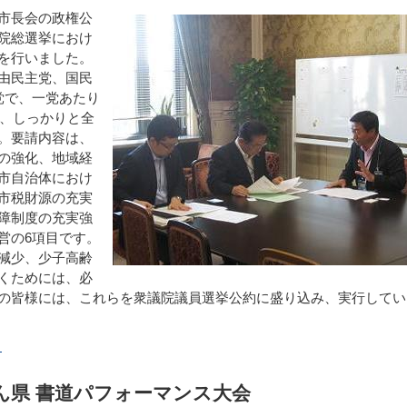
市長会の政権公
院総選挙におけ
を行いました。
由民主党、国民
党で、一党あたり
が、しっかりと全
。要請内容は、
の強化、地域経
市自治体におけ
市税財源の充実
障制度の充実強
営の6項目です。
減少、少子高齢
くためには、必
の皆様には、これらを衆議院議員選挙公約に盛り込み、実行してい
）
ん県 書道パフォーマンス大会