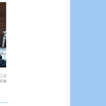
こど
心を