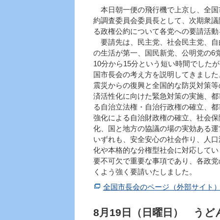
本日朝一便の飛行機で上京し、全国
約調査委員会委員長として、次期衆議
る政権公約について各党への要請活動
要請先は、民主党、社会民主党、自
の生活が第一、国民新党、公明党の6
10分から15分という短い時間でした
国市長会の考え方を説明してきました
震災からの復興と全国的な防災対策等
済活性化に向けた緊急対策の実施、都
る自治立法権・自治行政権の確立、都
強化による自治財政権の確立、社会保
化、国と地方の協議の場の実効ある運
いずれも、安全安心の社会作り、人口
化や本格的な分権型社会に対応してい
要不可欠で重要な事項であり、各政党
くよう強く要請いたしました。
全国市長会のページ（外部サイト
8月19日（日曜日） うど