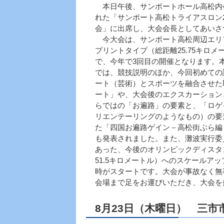
本日午後、サンポートホール高松内
れた「サンポート高松トライアスロン2
会」に出席し、大会会長としてあいさ
今大会は、サンポート高松周辺エリ
プリントタイプ（総距離25.75キロメ
で、今年で3回目の開催となります。
では、競技説明のほか、今回初めての
ート（芸術）とスポーツを融合させた
ート」や、大会後のエクスカーション
らではの「お遍路」の要素と、「ロゲ
リエンテーリングのようなもの）の要
た「四国お遍路ゲイン－高松街ぶら編
も発表されました。また、灘波実行委
あった、今後のオリンピックディスタ
51.5キロメートル）へのスケールア
時がスタートです。大会が事故なく無
会場まで足をお運びいただき、大会を
8月23日（木曜日） 三市