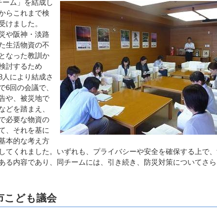
チーム」を結成し
からこれまで検
受けました。
災や阪神・淡路
た生活物資の不
となった教訓か
検討するため
8人により結成さ
で6回の会議で、
告や、被災地で
などを踏まえ、
で必要な物資の
て、それを基に
基本的な考え方
してくれました。いずれも、プライバシーや安全を確保する上で、
ある内容であり、同チームには、引き続き、防災対策についてさら
市こども議会