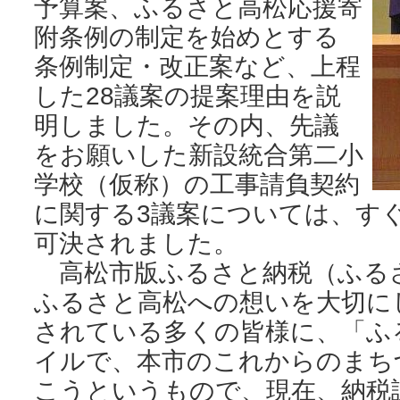
予算案、ふるさと高松応援寄
附条例の制定を始めとする
条例制定・改正案など、上程
した28議案の提案理由を説
明しました。その内、先議
をお願いした新設統合第二小
学校（仮称）の工事請負契約
に関する3議案については、す
可決されました。
高松市版ふるさと納税（ふる
ふるさと高松への想いを大切に
されている多くの皆様に、「ふ
イルで、本市のこれからのまち
こうというもので、現在、納税