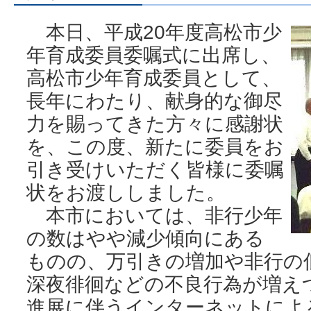
本日、平成20年度高松市少
年育成委員委嘱式に出席し、
高松市少年育成委員として、
長年にわたり、献身的な御尽
力を賜ってきた方々に感謝状
を、この度、新たに委員をお
引き受けいただく皆様に委嘱
状をお渡ししました。
本市においては、非行少年
の数はやや減少傾向にある
ものの、万引きの増加や非行の
深夜徘徊などの不良行為が増え
進展に伴うインターネットによ