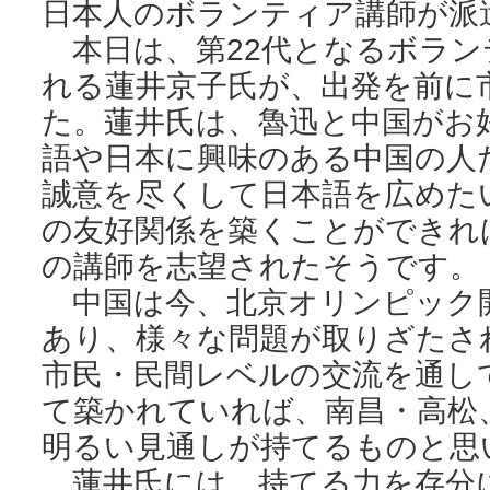
日本人のボランティア講師が派
本日は、第22代となるボラン
れる蓮井京子氏が、出発を前に
た。蓮井氏は、魯迅と中国がお
語や日本に興味のある中国の人
誠意を尽くして日本語を広めた
の友好関係を築くことができれ
の講師を志望されたそうです。
中国は今、北京オリンピック
あり、様々な問題が取りざたさ
市民・民間レベルの交流を通し
て築かれていれば、南昌・高松
明るい見通しが持てるものと思
蓮井氏には、持てる力を存分