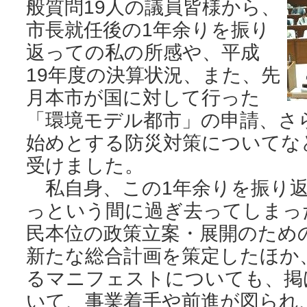
般質問19人の議員皆様から、
市長就任後の1年余りを振り
返っての私の所感や、平成
19年度の決算状況、また、先
月本市が国に対して行った
「環境モデル都市」の申請、さ
始めとする防災対策についてな
受けました。
私自身、この1年余りを振り返
っという間に過ぎ去ってしまっ
民本位の政策立案・展開のため
新たな総合計画を策定したほか
るマニフェストについても、掲
いて、事業着手や前進が図られ