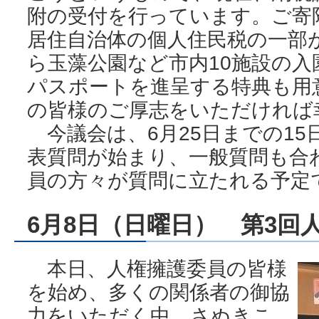
附の受付を行っています。ご寄
居住自治体の個人住民税の一部
ら玉藻公園など市内10施設の入
パスポートを進呈する特典も用
の皆様のご厚志をいただければ
今議会は、6月25日までの15
表質問が始まり、一般質問も合
員の方々が質問に立たれる予定
6月8日（日曜日） 第3回
本日、人権擁護委員の皆様
を始め、多くの関係者の御協
力をいただく中、さぬきこ