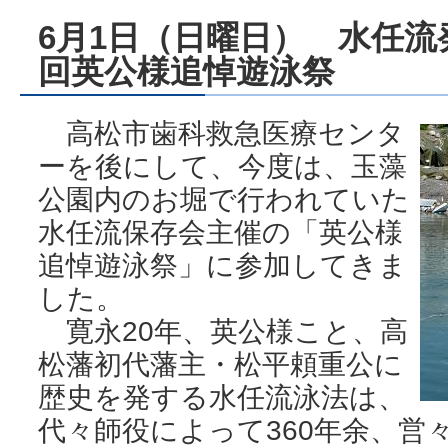
6月1日（日曜日） 水任流発
回英公様追悼遊泳祭
高松市歯科救急医療センタ
ーを後にして、今度は、玉藻
公園内のお堀で行われていた
水任流保存会主催の「英公様
追悼遊泳祭」に参加してきま
した。
寛永20年、英公様こと、高
松藩初代藩主・松平頼重公に
歴史を発する水任流泳法は、
代々師役によって360年余、営