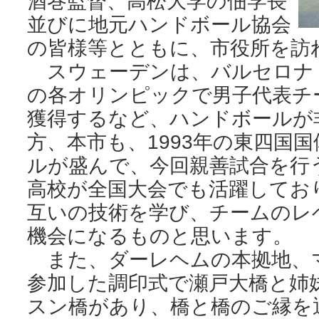
酒巻監督、高松大学の佃学長
並びに地元ハンドボール協会
の皆様等とともに、市役所を訪
スウェーデンは、バルセロナ
の各オリンピックで男子代表チ
獲得するなど、ハンドボールが
方、本市も、1993年の東四国
ルが盛んで、今回親善試合を行
高校が全国大会でも活躍してお
互いの技術を学び、チームのレ
機会になるものと思います。
また、ダーレヘムの本拠地、
参加した調印式で瀬戸大橋と姉
スン橋があり、橋と橋のご縁を