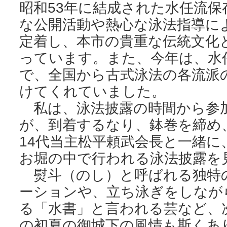
昭和53年に結成された水任流
な公開活動や熱心な泳法指導に
定着し、本市の貴重な伝統文化
っています。また、今年は、水任
で、全国から古式泳法の各流派
けてくれていました。
私は、泳法披露の時間から参
が、到着するなり、鉢巻を締め
14代当主松平頼武会長と一緒
お堀の中で行われる泳法披露を
熨斗（のし）と呼ばれる独特
ーションや、立ち泳ぎをしなが
る「水書」と言われる芸など、
の初夏の御城下の風情も斯くあ