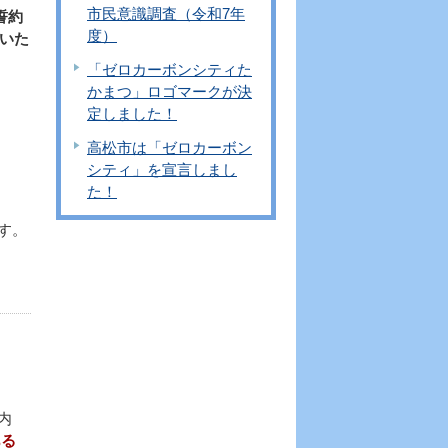
市民意識調査（令和7年
誓約
度）
いた
「ゼロカーボンシティた
かまつ」ロゴマークが決
定しました！
高松市は「ゼロカーボン
シティ」を宣言しまし
た！
す。
内
ある