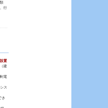
類
、行
設置
（建
剰電
電シス
でき