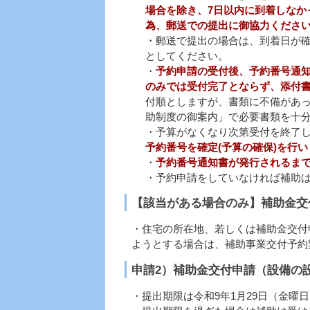
場合を除き、7日以内に到着
しなか
為、郵送での提出に御協力くださ
・郵送で提出の場合は、到着日が
としてください。
・
予約申請の受付後、予約番号通知
のみでは受付完了とならず、添付
付順としますが、書類に不備があ
助制度の御案内」で必要書類を十
・予算がなくなり次第受付を終了
予約番号を確定(予算の確保)を行い
・
予約番号通知書が発行されるま
・予約申請をしていなければ補助
【該当がある場合のみ】補助金交
・住宅の所在地、若しくは補助金交付
ようとする場合は、補助事業交付予約
申請2）補助金交付申請（設備の
・提出期限は令和9年1月29日（金曜