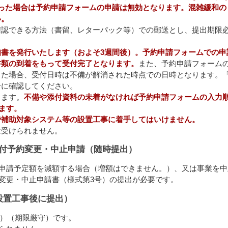
った場合は予約申請フォームの申請は無効となります。
混雑緩和の
い。
確認できる方法（書留、レターパック等）での郵送とし、提出期限
書を発行いたします（およそ3週間後）。予約申請フォームでの申
書類の到着をもって受付完了となります。
また、予約申請フォーム
った場合、受付日時は不備が解消された時点での日時となります。
分に確認してください。
します。
不備や添付資料の未着がなければ予約申請フォームの入力
ます。
で補助対象システム等の設置工事に着手してはいけません
。
は受けられません。
付予約変更・中止申請（随時提出）
申請予定額を減額する場合（増額はできません。）、又は事業を中
変更・中止申請書（様式第3号）の提出が必要です。
設置工事後に提出）
日）（期限厳守）です。