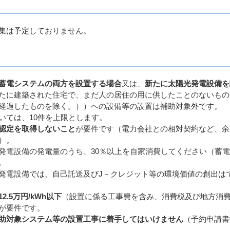
集は予定しておりません。
蓄電システムの両方を設置する場合
又は、
新たに
太陽光発電設備を
たに建築された住宅で、まだ人の居住の用に供したことのないもの
経過したものを除く。））への設備等の設置は補助対象外です。
いては、10件を上限とします。
度の認定を取得しないこと
が要件です（電力会社との相対契約など、余
）。
発電設備の発電量のうち、30％以上を自家消費してください（蓄
。
発電設備では、自己託送及びJ－クレジット等の環境価値の創出は
.5万円/kWh以下
（設置に係る工事費を含み、消費税及び地方消
が要件です。
助対象システム等の設置工事に着手してはいけません
（予約申請書