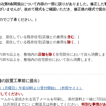
2(第8条関係))について内容の一部に誤りがありました。修正した
ざいませんが、改めて様式をご確認いただき、修正後の様式で提出
のでご了承ください。）
所は、居住している既存住宅(店舗との兼用を
含む
。)
所は、居住している既存住宅(店舗との兼用を
除く
。)
力の30％以上を、敷地内の
店舗を除く
住宅部分において自ら消費しま
電力の30％以上を、敷地内の住宅部分において自ら消費します。
備の設置工事前に提出）
日（月曜日）午前10時より受付開始）（外部サイト）
請して
ください。
ームから送信される完了メールを印刷し、添付資料と一緒に7日以
は、11月30日までに）に郵送又は持参してください。
特別な事情が