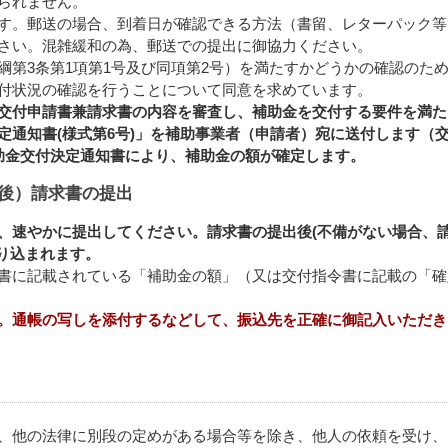
られません。
す。郵送の場合、到着日が確認できる方法（書留、レターパック等
さい。混雑緩和の為、郵送での提出に御協力ください。
綱第3条第1項第1号及び同項第2号）を満たすかどうかの確認のた
付状況の確認を行うことについて同意を求めています。
交付申請書兼請求書の内容を審査し、補助金を交付する要件を満た
定通知書(様式第6号)」を補助事業者（申請者）宛に送付します（
助金交付決定通知書により、補助金の額が確定します。
後）請求書の提出
、速やかに提出してください。請求書の提出後(不備がない場合、
り込まれます。
書に記載されている「補助金の額」（又は交付指令書に記載の「確
。通帳の写しを添付するなどして、振込先を正確に御記入いただき
、他の法律に別段の定めがある場合等を除き、他人の依頼を受け、