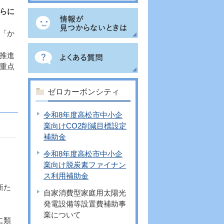
らに
「か
推進
重点
ゼロカーボンシティ
令和8年度高松市中小企
業向けCO2削減目標設定
補助金
令和8年度高松市中小企
業向け脱炭素ファイナン
ス利用補助金
新た
自家消費型家庭用太陽光
発電設備等設置費補助事
業について
に類