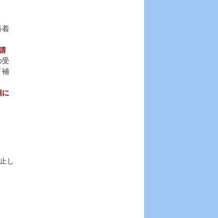
必着
請
の受
「補
順に
止し