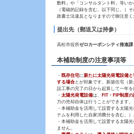
数料」や「コンサルタント料」等いか
（電磁的記録を含む。以下同じ。）そ
政書士法違反となりますので御注意く
提出先（郵送又は持参）
高松市役所
ゼロカーボンシティ推進課
本補助制度の注意事項等
・
既存住宅
に
新たに
太
陽光発電設備と
する場合
とが対象です。新築住宅（新
設工事の完了の日から起算して一年を
・
太陽光発電設備
は、
FIT・FIP制
力の売却自体は行うことができます。
・本補助金を活用して設置する太陽光
テムを利用した自家消費分を含む。）
・本補助金を活用して設置する太陽光
ません。