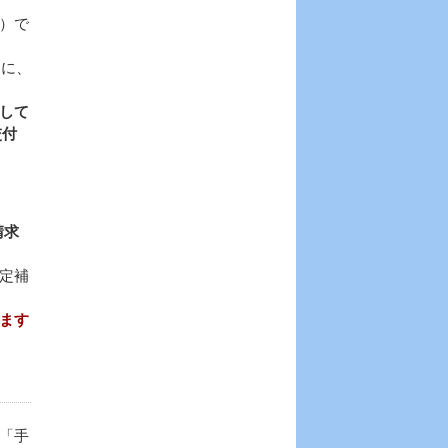
）で
めに、
して
交付
請求
定補
ます
「手