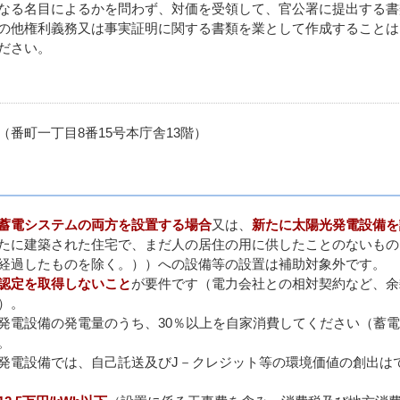
なる名目によるかを問わず、対価を受領して、官公署に提出する書
の他権利義務又は事実証明に関する書類を業として作成することは
ださい。
（番町一丁目8番15号本庁舎13階）
蓄電システムの両方を設置する場合
又は、
新たに
太陽光発電設備を
たに建築された住宅で、まだ人の居住の用に供したことのないもの
経過したものを除く。））への設備等の設置は補助対象外です。
度の認定を取得しないこと
が要件です（電力会社との相対契約など、余
）。
発電設備の発電量のうち、30％以上を自家消費してください（蓄
。
発電設備では、自己託送及びJ－クレジット等の環境価値の創出は