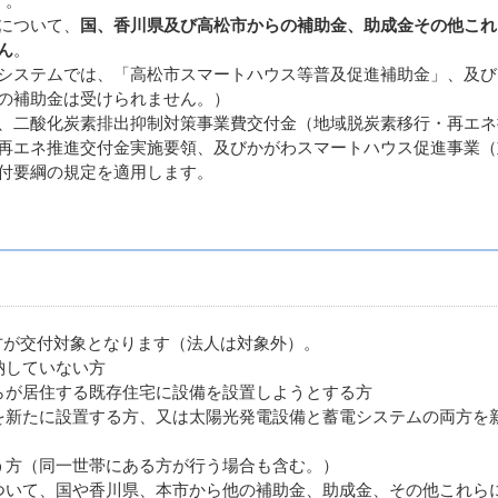
）。
について、
国、香川県及び高松市からの補助金、助成金その他これ
ん
。
システムでは、「高松市スマートハウス等普及促進補助金」、及び
の補助金は受けられません。）
、二酸化炭素排出抑制対策事業費交付金（地域脱炭素移行・再エネ
再エネ推進交付金実施要領、及びかがわスマートハウス促進事業（
付要綱の規定を適用します。
たす方が交付対象となります（法人は対象外）。
納していない方
らが居住する既存住宅に設備を設置しようとする方
を新たに設置する方、又は太陽光発電設備と蓄電システムの両方を
う方（同一世帯にある方が行う場合も含む。）
ついて、国や香川県、本市から他の補助金、助成金、その他これら