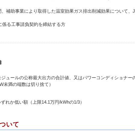
間、補助事業により取得した温室効果ガス排出削減効果について、
業に係る工事請負契約を締結する方
備
モジュールの公称最大出力の合計値、又はパワーコンディショナー
kW未満の端数は切り捨て）
れか低い額（上限14.1万円/kWhの1/3）
ついて