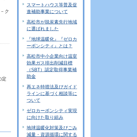
スマートハウス等普及促
J－ク
進補助事業について
高松市が脱炭素先行地域
に選ばれました
『地球温暖化』『ゼロカ
ーボンシティ』とは？
高松市中小企業向け温室
効果ガス排出削減目標
（SBT）認定取得事業補
助金
の定
再エネ特措法及びガイド
ラインに基づく相談等に
ついて
ゼロカーボンシティ実現
に向けた取り組み
地球温暖化対策及びごみ
減量・資源循環に関する