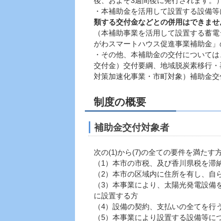
後、およそ3週間後に発行されます。
・本補助金を活用して設置する設備等
類する交付金などとの併用はできませ
（本補助事業を活用して設置する蓄電
がわスマートハウス促進事業補助金」
・その他、本補助金の交付については
交付金）交付要綱、地域脱炭素移行・
対策加速化事業・市町対象）補助金交
制度の概要
補助金交付対象者
次の(1)から(7)の全ての要件を満
（1）本市の市税、及び香川県税を滞
（2）本市の区域内に住所を有し、自
（3）本事業により、太陽光発電設備
に設置する方
（4）設備の契約、支払いの全てを行
（5）本事業により設置する設備等に