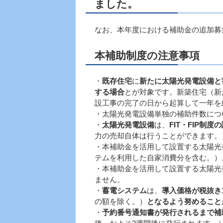
ました。
なお、本年度における補助金の追加募
本補助制度の注意事項
・
既存住宅
に
新たに太陽光発電設備と
する場合
とが対象です。新築住宅（新
設工事の完了の日から起算して一年を
・太陽光発電設備単独の補助件数につ
・
太陽光発電設備
は、
FIT・FIP制
力の売却自体は行うことができます。
・本補助金を活用して設置する太陽光
テムを利用した自家消費分を含む。）
・本補助金を活用して設置する太陽光
ません。
・
蓄電システム
は、
導入価格が税抜き12
の額を除く。）
となるよう努めること
・
予約番号通知書が発行されるまで補