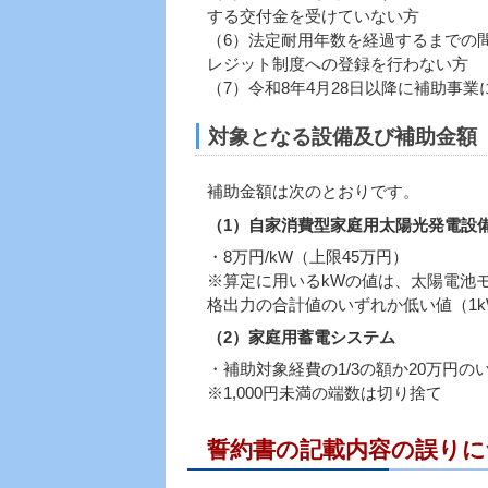
する交付金を受けていない方
（6）法定耐用年数を経過するまでの
レジット制度への登録を行わない方
（7）令和8年4月28日以降に補助事
対象となる設備及び補助金額
補助金額は次のとおりです。
（1）自家消費型家庭用太陽光発電設
・8万円/kW（上限45万円）
※算定に用いるkWの値は、太陽電池
格出力の合計値のいずれか低い値（1
（2）家庭用蓄電システム
・補助対象経費の1/3の額か20万円のいず
※1,000円未満の端数は切り捨て
誓約書の記載内容の誤りに