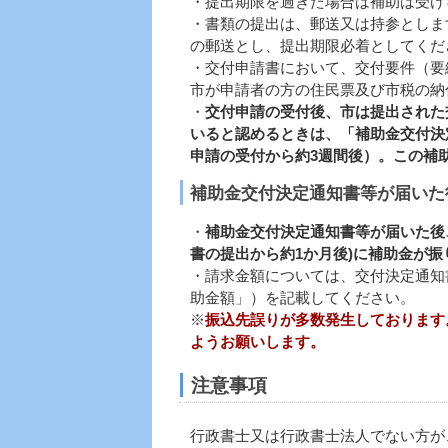
・提出期限を過ぎた場合は補助は受け
・書類の提出は、郵送又は持参としま
の郵送とし、提出期限必着としてくだ
・交付申請書において、交付要件（要
市が申請者の方の住民票及び市税の納
・
交付申請の受付後、市は提出された
いると認めるときは、「補助金交付決
申請の受付から約3週間後）。この補
補助金交付決定通知書等が届いた
・
補助金交付決定通知書等が届いた後
書の提出から約1か月後)に補助金が振
・請求金額については、交付決定通知
助金額」）を記載してください。
※
振込先誤りが多数発生しております
ようお願いします。
注意事項
行政書士又は行政書士法人でない方が